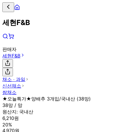
세현F&B
판매자
세현F&B
채소 ∙ 과일
신선채소
쌈채소
★오늘특가★양배추 3개입/국내산 (38망)
38망 / 망
원산지:
국내산
6,210원
20%
4,970원