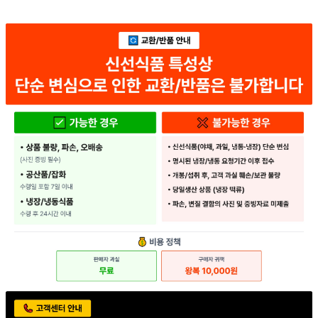
... 🛒 🛒 🛒
🥇
신선채소 BEST
더보기
판매자 정보
판매자 상호
세현F&B
사업장 소재지
경기 의왕시 교동길 54 (이동) 1동
연락처
1544-6071
사업자
등록번호
114-86-78155
통신판매