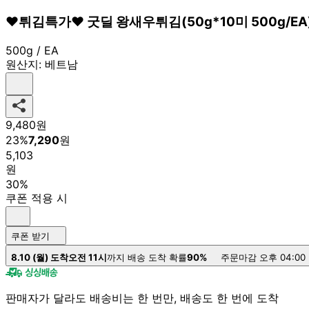
♥튀김특가♥ 굿딜 왕새우튀김(50g*10미 500g/E
500g / EA
원산지:
베트남
9,480
원
23
%
7,290
원
5,103
원
30%
쿠폰 적용 시
쿠폰 받기
8.10 (월) 도착
오전 11시
까지 배송 도착 확률
90%
주문마감 오후 04:00
판매자가 달라도 배송비는 한 번만, 배송도 한 번에 도착