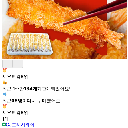
새우튀김
5
위
최근 1주간
134
개
가
판매되었어요!
최근
68
명
이
다시 구매했어요!
새우튀김
5
위
1
/
1
CJ프레시웨이