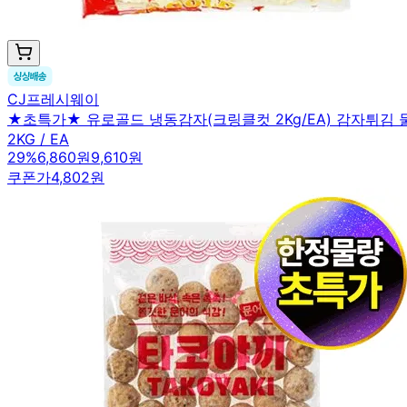
CJ프레시웨이
★초특가★ 유로골드 냉동감자(크링클컷 2Kg/EA) 감자튀김
2KG / EA
29
%
6,860원
9,610원
쿠폰가
4,802원