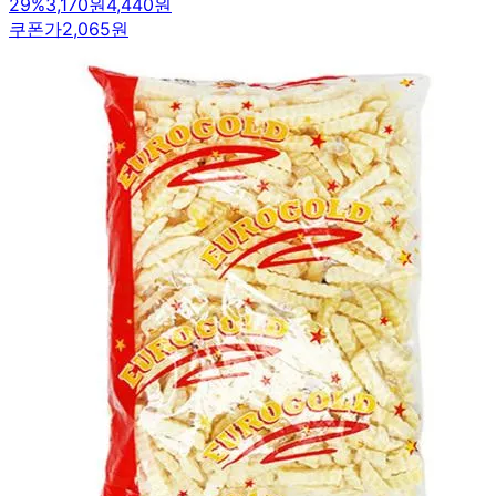
29
%
3,170원
4,440원
쿠폰가
2,065원