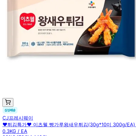
CJ프레시웨이
♥튀김특가♥ 이츠웰 빵가루왕새우튀김(30g*10미 300g/EA
0.3KG / EA