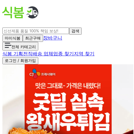
검색
장바구니
마이식봄
최근구매
전체 카테고리
식봄 기획전
직배송 업체
업종 찾기
지역 찾기
로그인 / 회원가입