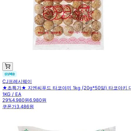
CJ프레시웨이
★초특가★ 지엔씨푸드 타코야끼 1kg (20g*50알) 타코야키
1KG / EA
29
%
4,980원
6,980원
쿠폰가
3,486원