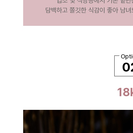
상품상세 참조
반품/교환 정보
판매자명
우성물산(택배배송)
문의번호
032-715-7181
반품/교환
배송비
반품 배송비: 10000원
교환 배송비: 10000원
주의사항
전자상거래 등에서의 소비자보호법에 관한 법률에 의거하여
미성년자가 체결한 계약은 법정대리인이 동의하지 않은 경우
본인 또는 법정대리인이 취소할 수 있습니다. 식봄에 등록된
판매상품과 상품의 내용은 판매자가 등록한 것으로 (주)마켓
보로는 그 등록내용에 대하여 일체의 책임을 지지 않습니다.
상세 정보
구매 정보
상품 문의
상품 문의
문의글 작성