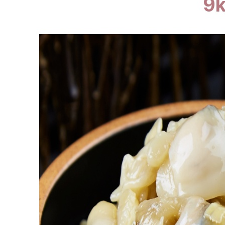
🥇
젓갈류 BEST
더보기
판매자 정보
판매자 상호
우성물산(택배배송)
사업장 소재지
경기 화성시 남양읍 안석길 143 (안석리) 우성물산
연락처
032-715-7181
사업자
등록번호
230-17-00818
통신판매
신고번호
제 2020-화성남양-0088 호
상품 고시 정보
식품의 유형
상품상세 참조
생산자