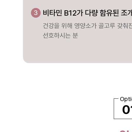
... 🛒 🛒 🛒