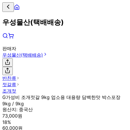
우성물산(택배배송)
판매자
우성물산(택배배송)
반찬류
젓갈류
조개젓
G가성비 조개젓갈 9kg 업소용 대용량 담백한맛 박스포장
9kg / 9kg
원산지:
중국산
73,000원
18%
60,000원