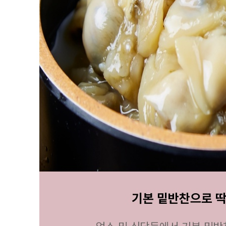
상품상세 참조
소재지
상품상세 참조
제조연월일
상품상세 참조
소비기한
상품상세 참조
포장단위별 용량(중량)
상품상세 참조
포장단위별 수량
상품상세 참조
원재료명 및 함량
상품상세 참조
영양성분
상품상세 참조
유전자변형식품에 해당하는 경우의 표시
해당사항 없음
수입식품 여부
해당사항 없음
소비자 상담 관련 전화번호