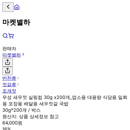
마켓별하
판매자
마켓별하
반찬류
젓갈류
조개젓
우성 새우젓 실링컵 30g x200개_업소용 대용량 식당용 일회
용 포장용 배달용 새우젓갈 국밥
30g*200개 / 박스
원산지:
상품 상세정보 참고
64,000원
16%