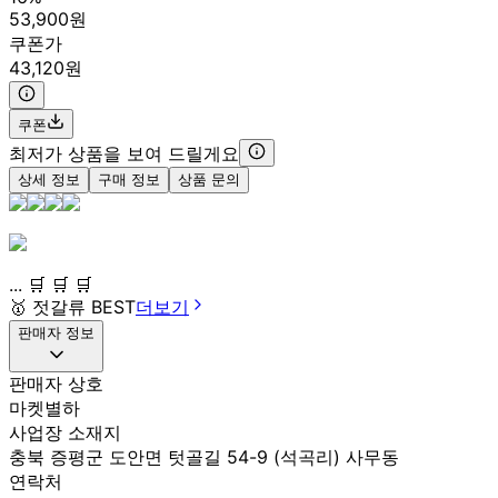
53,900원
쿠폰가
43,120원
쿠폰
최저가 상품을 보여 드릴게요
상세 정보
구매 정보
상품 문의
... 🛒 🛒 🛒
🥇
젓갈류 BEST
더보기
판매자 정보
판매자 상호
마켓별하
사업장 소재지
충북 증평군 도안면 텃골길 54-9 (석곡리) 사무동
연락처