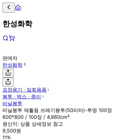
한성화학
판매자
한성화학
포장용기 ∙ 일회용품
봉투 ∙ 박스 ∙ 종이
비닐봉투
비닐봉투 재활용 쓰레기봉투(50리터)-투명 100장
600*800 / 100장 / 4,960cm³
원산지:
상품 상세정보 참고
9,500원
11%