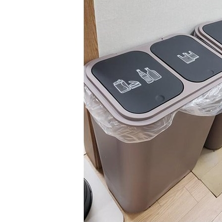
... 🛒 🛒 🛒
🥇
봉투.박스.종이 BEST
더보기
판매자 정보
판매자 상호
한성화학
사업장 소재지
부산 사상구 사상로469번다길 11 (모라동, 한성화학) 한성화
학
연락처
010-2691-0954
사업자
등록번호
606-02-27932
통신판매
신고번호
2020부산사상구0169
상품 고시 정보
품명