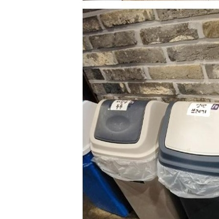
상품상세 참조
모델명
상품상세 참조
재질
비닐
구성품
상품상세 참조
크기
상품상세 참조
동일 모델의 출시연월
상품상세 참조
제조자
한성화학
제조국
국내
관세 신고
해당사항 없음
품질보증기준
상품상세 참조
AS 책임자와 전화번호