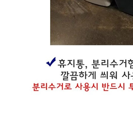
07080800954
반품/교환 정보
판매자명
한성화학
문의번호
070-8080-0954
반품/교환
배송비
반품 배송비: 6,000원
교환 배송비: 6,000원
주의사항
전자상거래 등에서의 소비자보호법에 관한 법률에 의거하여
미성년자가 체결한 계약은 법정대리인이 동의하지 않은 경우
본인 또는 법정대리인이 취소할 수 있습니다. 식봄에 등록된
판매상품과 상품의 내용은 판매자가 등록한 것으로 (주)마켓
보로는 그 등록내용에 대하여 일체의 책임을 지지 않습니다.
상세 정보
구매 정보
상품 문의
상품 문의
문의글 작성