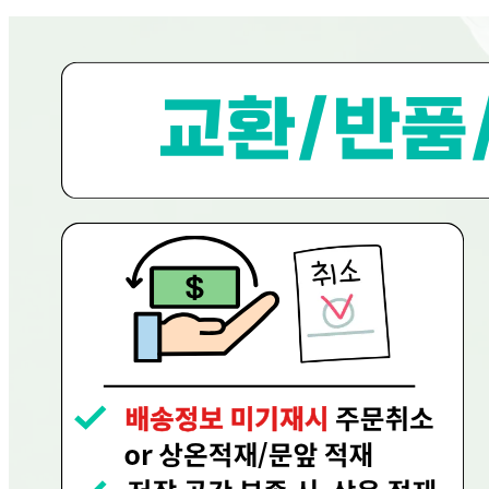
... 🛒 🛒 🛒
🥇
조리기구.보조도구 BEST
더보기
판매자 정보
판매자 상호
현대그린푸드