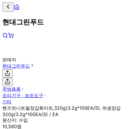
현대그린푸드
판매자
현대그린푸드
주방용품
조리기구 ∙ 보조도구
기타
핸즈빗니트릴장갑화이트,320g(3.2g*100EA/S), 위생장갑
320g(3.2g*100EA/S) / EA
원산지:
수입
10,560원