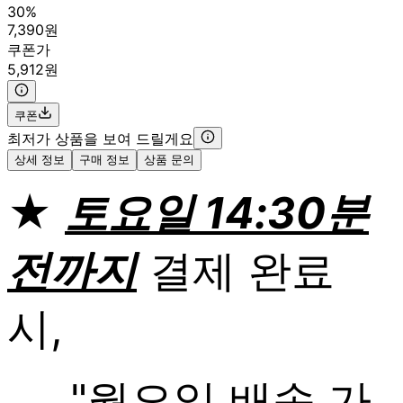
30%
7,390원
쿠폰가
5,912원
쿠폰
최저가 상품을 보여 드릴게요
상세 정보
구매 정보
상품 문의
★
토요일 14:30분
전까지
결제 완료
시,
"월요일 배송 가