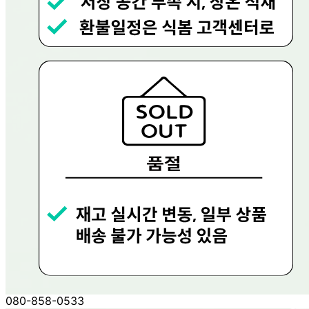
사업장 소재지
경기 용인시 수지구 문인로 30 (동천동, 현대그린푸드) 현대
그린푸드
연락처
080-858-0533
사업자
등록번호
656-81-02756
통신판매
신고번호
제 2023-용인수지-0719호
상품 고시 정보
반품/교환 정보
판매자명
현대그린푸드
문의번호
080-858-0533