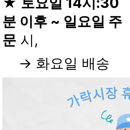
★
토요일 14시:30
분 이후 ~ 일요일 주
문
시,
→ 화요일 배송