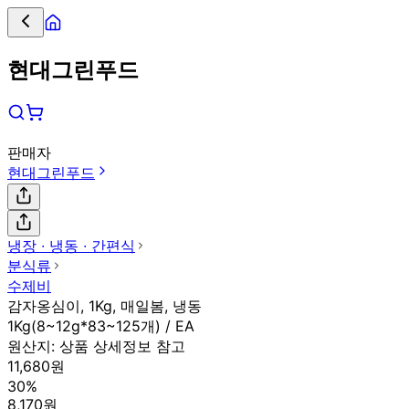
현대그린푸드
판매자
현대그린푸드
냉장 ∙ 냉동 ∙ 간편식
분식류
수제비
감자옹심이, 1Kg, 매일봄, 냉동
1Kg(8~12g*83~125개) / EA
원산지:
상품 상세정보 참고
11,680원
30%
8,170원