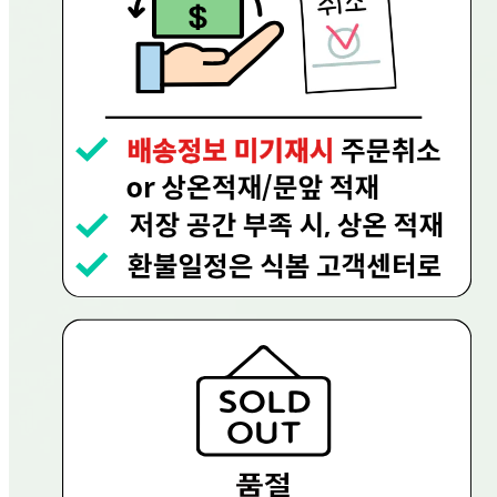
그린푸드
연락처
080-858-0533
사업자
등록번호
656-81-02756
통신판매
신고번호
제 2023-용인수지-0719호
상품 고시 정보
반품/교환 정보
판매자명
현대그린푸드
문의번호
080-858-0533
반품/교환
배송비
반품 배송비: 0원