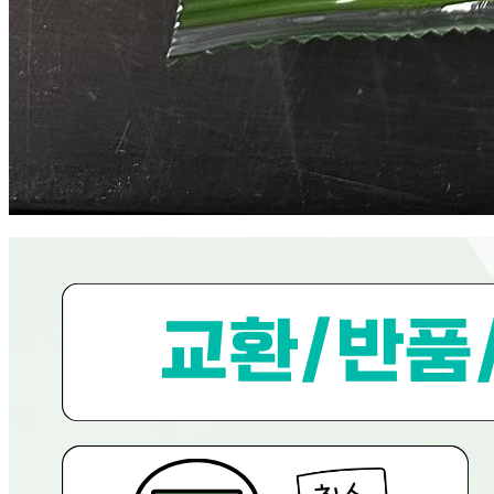
... 🛒 🛒 🛒
🥇
분식류 BEST
더보기
판매자 정보
판매자 상호
현대그린푸드
사업장 소재지
경기 용인시 수지구 문인로 30 (동천동, 현대그린푸드) 현대