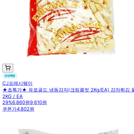
CJ프레시웨이
★초특가★ 유로골드 냉동감자(크링클컷 2Kg/EA) 감자튀김
2KG / EA
29
%
6,860원
9,610원
쿠폰가
4,802원