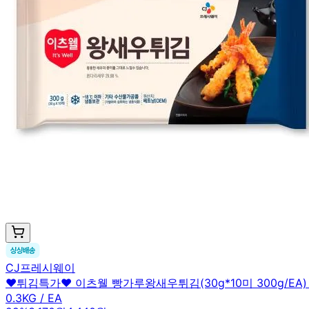
CJ프레시웨이
♥튀김특가♥ 이츠웰 빵가루왕새우튀김(30g*10미 300g/EA
0.3KG / EA