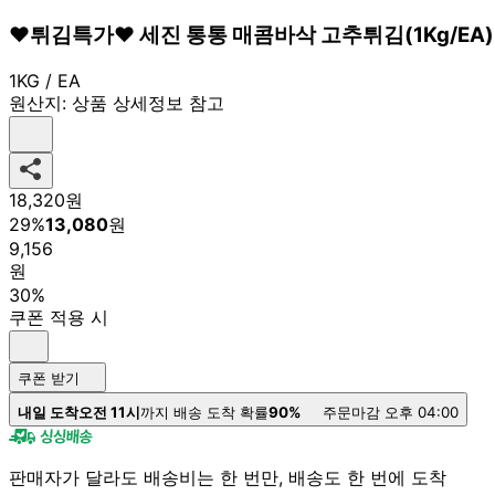
♥튀김특가♥ 세진 통통 매콤바삭 고추튀김(1Kg/EA)
1KG / EA
원산지:
상품 상세정보 참고
18,320
원
29
%
13,080
원
9,156
원
30%
쿠폰 적용 시
쿠폰 받기
내일 도착
오전 11시
까지 배송 도착 확률
90%
주문마감 오후 04:00
판매자가 달라도 배송비는 한 번만, 배송도 한 번에 도착