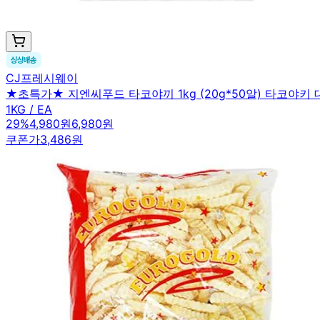
CJ프레시웨이
★초특가★ 지엔씨푸드 타코야끼 1kg (20g*50알) 타코야키
1KG / EA
29
%
4,980원
6,980원
쿠폰가
3,486원