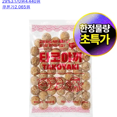
29
%
3,170원
4,440원
쿠폰가
2,065원