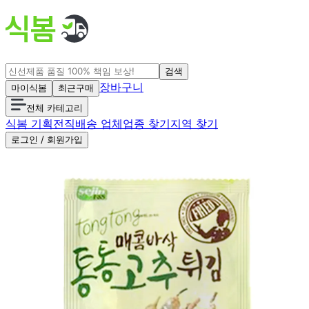
검색
장바구니
마이식봄
최근구매
전체 카테고리
식봄 기획전
직배송 업체
업종 찾기
지역 찾기
로그인 / 회원가입