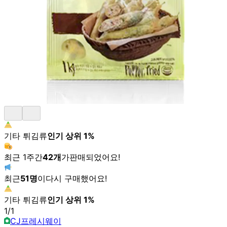
기타 튀김류
인기 상위
1
%
최근 1주간
42
개
가
판매되었어요!
최근
51
명
이
다시 구매했어요!
기타 튀김류
인기 상위
1
%
1
/
1
CJ프레시웨이