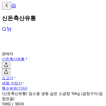
신돈축산유통
판매자
신돈축산유통
소고기
세절 수입산
특수부위(기타)
(신돈축산유통) 업소용 냉동 삶은 소곱창 10kg (곱창구이/곱
창전골)
10KG / 1BOX