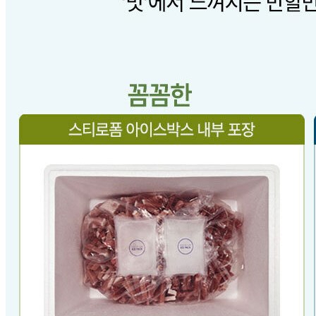
상품 문의
문의글 작성
내 문의만 보기
비밀글 제외
답변완료
비밀글입니다.
이*이
2025.04.14
비밀글 입니다
판매자
2025.04.14
비밀글 입니다.
답변완료
곱창문의
최*식
2025.01.22
같은 중량의 곱창 가격이 2배 차이가 나는데 이유를 알려 주
세요
판매자
2025.01.24
안녕하세요 고객님 어떤상품과 가격차이가 나는지 링크 보내