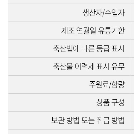
... 🛒 🛒 🛒
🥇
세절 수입산 BEST
더보기
판매자 정보
판매자 상호
신돈축산유통
사업장 소재지
경기 안산시 단원구 만해로169번길 34 (신길동, 주식회사신
돈축산유통) 주식회사 신돈축산유통
연락처
031-491-0888
사업자
등록번호
136-87-01293
통신판매
신고번호
제2018-경기안산-0912호