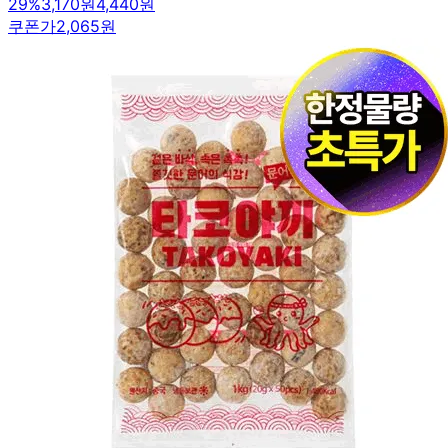
29
%
3,170원
4,440원
쿠폰가
2,065원