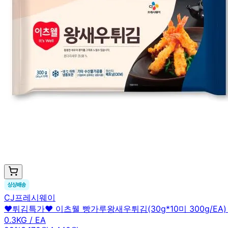
CJ프레시웨이
♥튀김특가♥ 이츠웰 빵가루왕새우튀김(30g*10미 300g/EA
0.3KG / EA