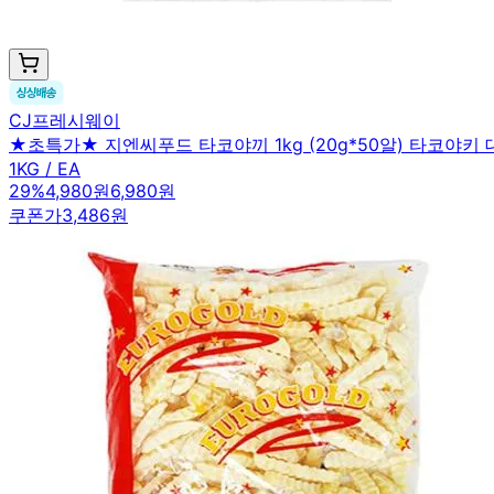
CJ프레시웨이
★초특가★ 지엔씨푸드 타코야끼 1kg (20g*50알) 타코야키
1KG / EA
29
%
4,980원
6,980원
쿠폰가
3,486원