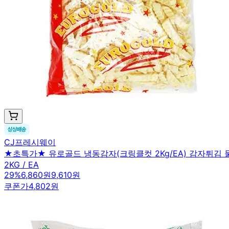
CJ프레시웨이
★초특가★ 유로골드 냉동감자(크링클컷 2Kg/EA) 감자튀김
2KG / EA
29
%
6,860원
9,610원
쿠폰가
4,802원