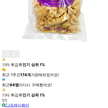
기타 튀김류
인기 상위
1
%
최근 1주간
174
개
가
판매되었어요!
최근
94
명
이
다시 구매했어요!
기타 튀김류
인기 상위
1
%
1
/
1
CJ프레시웨이