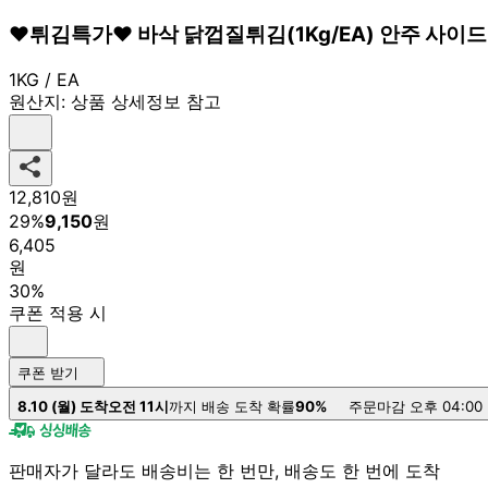
♥튀김특가♥ 바삭 닭껍질튀김(1Kg/EA) 안주 사이드
1KG / EA
원산지:
상품 상세정보 참고
12,810
원
29
%
9,150
원
6,405
원
30%
쿠폰 적용 시
쿠폰 받기
8.10 (월) 도착
오전 11시
까지 배송 도착 확률
90%
주문마감 오후 04:00
판매자가 달라도 배송비는 한 번만, 배송도 한 번에 도착