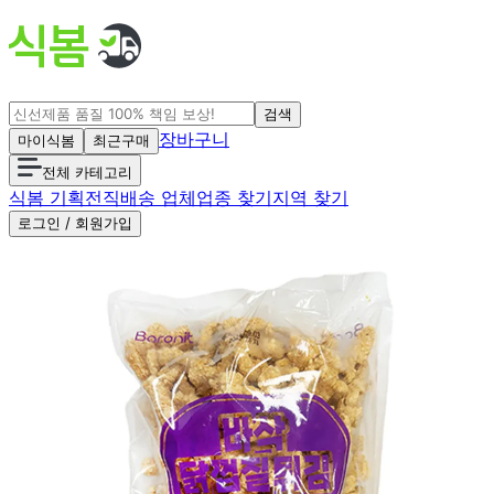
검색
장바구니
마이식봄
최근구매
전체 카테고리
식봄 기획전
직배송 업체
업종 찾기
지역 찾기
로그인 / 회원가입