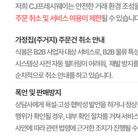
상세페이지참고
영양성분
상세페이지참고
유전자변형식품에 해당하는 경우의 표시
해당사항 없음
수입식품 여부
수입식품안전관리특별법에 따른 수입신고를 필함
소비자 상담 관련 전화번호
1588-6967
반품/교환 정보
판매자명
CJ프레시웨이
문의번호
1588-6967
반품/교환
배송비
반품 배송비: 30,000원
교환 배송비: 30,000원
주의사항