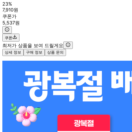
23%
7,910원
쿠폰가
5,537원
쿠폰
최저가 상품을 보여 드릴게요
상세 정보
구매 정보
상품 문의