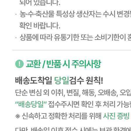
... 🛒 🛒 🛒