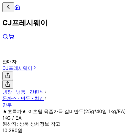
CJ프레시웨이
판매자
CJ프레시웨이
냉장 ∙ 냉동 ∙ 간편식
돈까스 ∙ 만두 ∙ 치킨
만두
★초특가★ 이츠웰 육즙가득 갈비만두(25g*40입 1kg/EA)
1KG / EA
원산지:
상품 상세정보 참고
10,290원