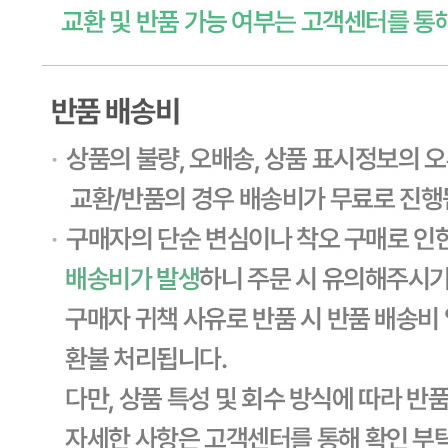
상품상세 참조
소재지
상품상세 참조
제조연월일
상품상세 참조
소비기한
본 제품은 제품입고일별 유통기한 또는 품질유지기한이 상이
하므로, 필요시 고객센터로 문의하여 주십시오. 제조일로부
터 365일 까지
포장단위별 용량(중량)
상품상세 참조
포장단위별 수량
상품상세 참조
원재료명 및 함량
상품상세 참조
영양성분
상품상세 참조
유전자변형식품에 해당하는 경우의 표시
해당사항 없음
수입식품 여부