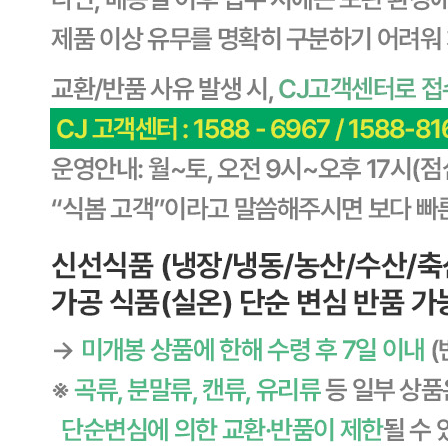
🥇
돈까스.만두.치킨 BEST
더보기
판매자 정보
판매자 상호
CJ프레시웨이
사업장 소재지
경기 용인시 기흥구 기곡로 32 (하갈동, 제일제당수원물류센
타) 씨제이프레시웨이
연락처
1588-6967
사업자
등록번호
603-81-11270
통신판매
신고번호
제2011-용인기흥-00129호
상품 고시 정보
식품의 유형
상품상세 참조
생산자