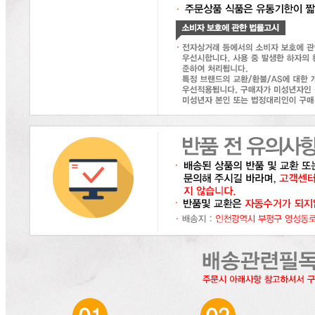
... 🛒 🛒 🛒
🥇
잼.꿀.버터.시럽 BEST
더보기
판매자 정보
판매자 상호
(주)달인식자재
사업장 소재지
인천 부평구 영성동로 36-27 (삼산동) 달인식자재마트
연락처
032-715-7090
사업자
등록번호
122-86-30225
통신판매