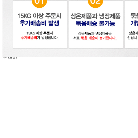
신고번호
제2018-인천부평-0185호
상품 고시 정보
식품의 유형
시럽
생산자
삼광식품
소재지
상품상세 참조
제조연월일
최신상품
소비기한
최신상품
포장단위별 용량(중량)
585g 12개
포장단위별 수량
585g 12개
원재료명 및 함량
상품상세 참조