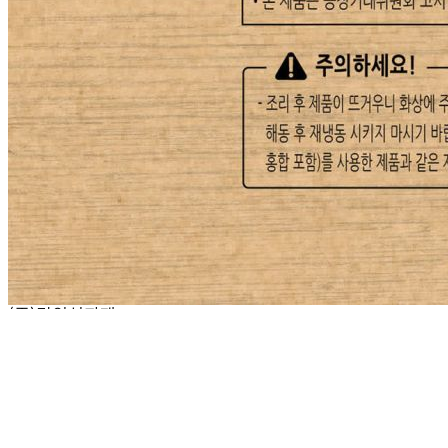
... 🛒 🛒 🛒
🥇
분식류 BEST
더보기
판매자 정보
판매자 상호
(주)달인식자재
사업장 소재지
인천 부평구 영성동로 36-27 (삼산동) 달인식자재마트
연락처
032-715-7090
사업자
등록번호