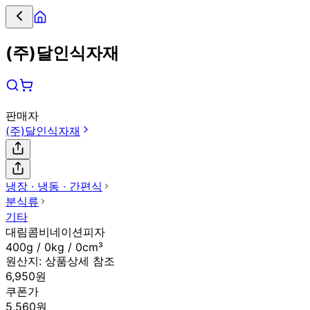
(주)달인식자재
판매자
(주)달인식자재
냉장 ∙ 냉동 ∙ 간편식
분식류
기타
대림콤비네이션피자
400g / 0kg / 0cm³
원산지:
상품상세 참조
6,950원
쿠폰가
5,560원