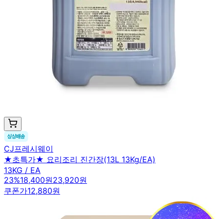
CJ프레시웨이
★초특가★ 요리조리 진간장(13L 13Kg/EA)
13KG / EA
23
%
18,400원
23,920원
쿠폰가
12,880원