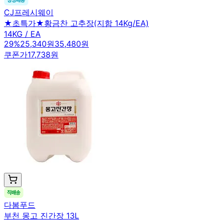
CJ프레시웨이
★초특가★황금찬 고추장(지함 14Kg/EA)
14KG / EA
29
%
25,340원
35,480원
쿠폰가
17,738원
다봄푸드
부천 몽고 진간장 13L