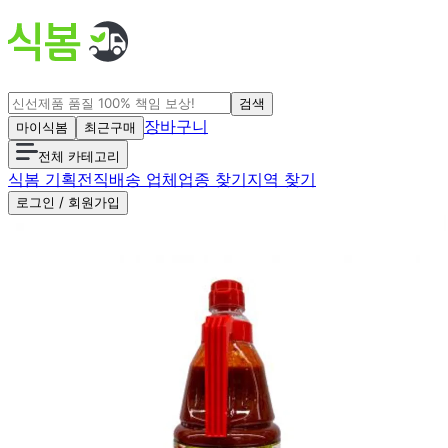
검색
장바구니
마이식봄
최근구매
전체 카테고리
식봄 기획전
직배송 업체
업종 찾기
지역 찾기
로그인 / 회원가입