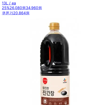
13L / ea
25
%
26,080원
34,960원
쿠폰가
20,864원