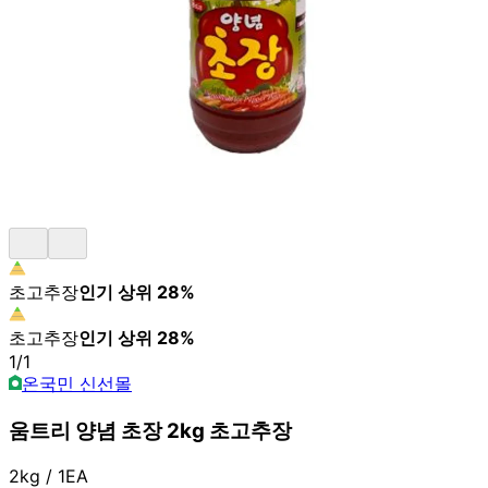
초고추장
인기 상위
28
%
초고추장
인기 상위
28
%
1
/
1
온국민 신선몰
움트리 양념 초장 2kg 초고추장
2kg / 1EA