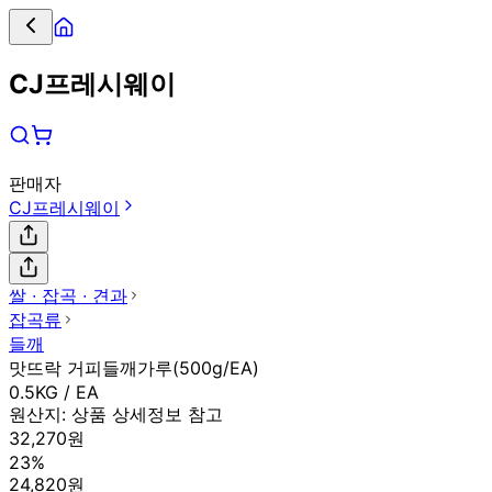
CJ프레시웨이
판매자
CJ프레시웨이
쌀 ∙ 잡곡 ∙ 견과
잡곡류
들깨
맛뜨락 거피들깨가루(500g/EA)
0.5KG / EA
원산지:
상품 상세정보 참고
32,270원
23%
24,820원