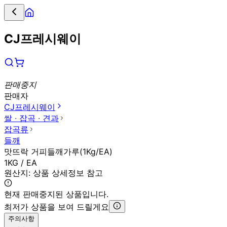
CJ프레시웨이
판매중지
판매자
CJ프레시웨이
쌀 ∙ 잡곡 ∙ 견과
잡곡류
들깨
맛뜨락 거피들깨가루(1Kg/EA)
1KG / EA
원산지:
상품 상세정보 참고
현재 판매중지된 상품입니다.
최저가 상품을 보여 드릴게요
주의사항