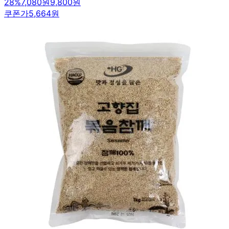
28
%
7,080원
9,800원
쿠폰가
5,664원