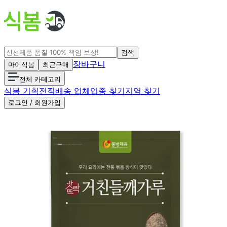
검색
장바구니
마이식봄
최근구매
전체 카테고리
식봄 기획전
직배송 업체
업종 찾기
지역 찾기
로그인 / 회원가입