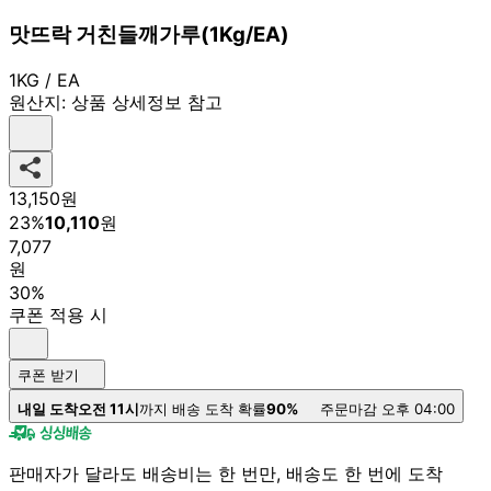
맛뜨락 거친들깨가루(1Kg/EA)
1KG / EA
원산지:
상품 상세정보 참고
13,150
원
23
%
10,110
원
7,077
원
30%
쿠폰 적용 시
쿠폰 받기
내일 도착
오전 11시
까지 배송 도착 확률
90%
주문마감 오후 04:00
판매자가 달라도 배송비는 한 번만, 배송도 한 번에 도착