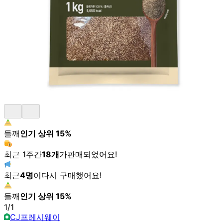
들깨
인기 상위
15
%
최근 1주간
18
개
가
판매되었어요!
최근
4
명
이
다시 구매했어요!
들깨
인기 상위
15
%
1
/
1
CJ프레시웨이