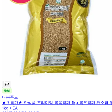
다봄푸드
★초특가★ 한식품 프리미엄 볶음참깨 1kg 볶은참깨 깨소금 
1kg / EA