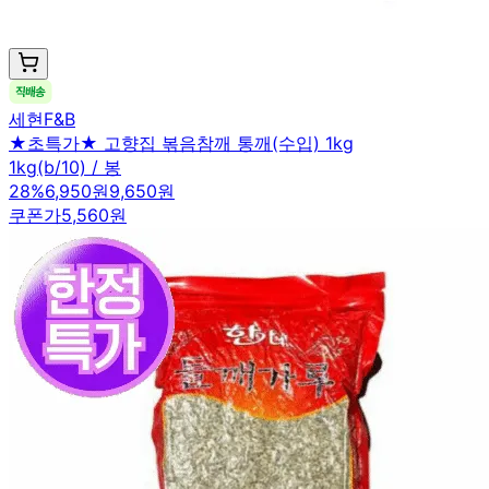
세현F&B
★초특가★ 고향집 볶음참깨 통깨(수입) 1kg
1kg(b/10) / 봉
28
%
6,950원
9,650원
쿠폰가
5,560원