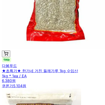
다봄푸드
★초특가★ 한가네 거친 들깨가루 1kg 수입산
1kg * 1ea / EA
6,380원
쿠폰가
5,104원