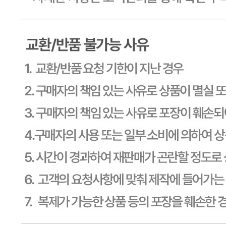
판매자 상호
CJ프레시웨이
사업장 소재지
경기 용인시 기흥구 기곡로 32 (하갈동, 제일제당수원물류센
타) 씨제이프레시웨이
연락처
1588-6967
사업자
등록번호
603-81-11270
통신판매
신고번호
제2011-용인기흥-00129호
상품 고시 정보
식품의 유형
상세페이지참고
생산자
상세페이지참고