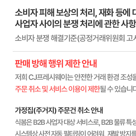
소재지
상세페이지참고
제조연월일
상세페이지참고
소비기한
본 제품은 제품입고일별 유통기한 또는 품질유지기한이 상이
하므로, 필요시 고객센터로 문의하여 주십시오. 제조일로부
터 60까지
포장단위별 용량(중량)
상세페이지참고
포장단위별 수량
상세페이지참고
원재료명 및 함량
상세페이지참고
영양성분
상세페이지참고
유전자변형식품에 해당하는 경우의 표시
해당사항 없음
수입식품 여부
해당사항 없음
소비자 상담 관련 전화번호