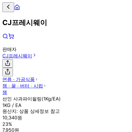
CJ프레시웨이
판매자
CJ프레시웨이
면류 ∙ 가공식품
잼 ∙ 꿀 ∙ 버터 ∙ 시럽
잼
선인 사과파이필링(1Kg/EA)
1KG / EA
원산지:
상품 상세정보 참고
10,340원
23%
7,950원