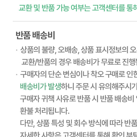
... 🛒 🛒 🛒
🥇
잼.꿀.버터.시럽 BEST
더보기
판매자 정보