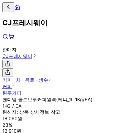
CJ프레시웨이
판매자
CJ프레시웨이
커피 ∙ 차 ∙ 음료 ∙ 생수
커피
원두커피
핸디엄 콜드브루커피원액(케냐_1L 1Kg/EA)
1KG / EA
원산지:
상품 상세정보 참고
18,090원
23%
13,910원