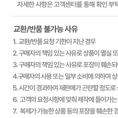
사업장 소재지
경기 용인시 기흥구 기곡로 32 (하갈동, 제일제당수원물류센
타) 씨제이프레시웨이
연락처
1588-6967
사업자
등록번호
603-81-11270
통신판매
신고번호
제2011-용인기흥-00129호
상품 고시 정보
식품의 유형
상세페이지참고
생산자
상세페이지참고
소재지
상세페이지참고
제조연월일
상세페이지참고