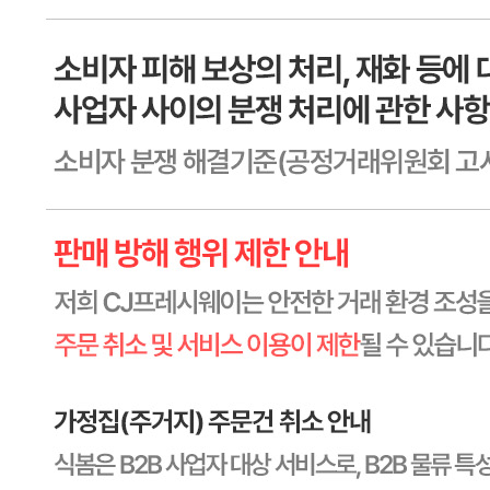
소비기한
본 제품은 제품입고일별 유통기한 또는 품질유지기한이 상이
하므로, 필요시 고객센터로 문의하여 주십시오. 제조일로부
터 90까지
포장단위별 용량(중량)
상세페이지참고
포장단위별 수량
상세페이지참고
원재료명 및 함량
상세페이지참고
영양성분
상세페이지참고
유전자변형식품에 해당하는 경우의 표시
해당사항 없음
수입식품 여부
해당사항 없음
소비자 상담 관련 전화번호
1588-6967
반품/교환 정보