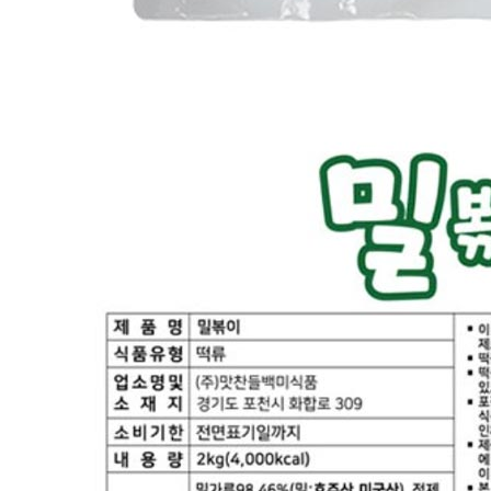
유전자변형식품에 해당하는 경우의 표시
해당사항 없음
수입식품 여부
해당사항 없음
소비자 상담 관련 전화번호
1588-6967
반품/교환 정보
판매자명
CJ프레시웨이
문의번호
1588-6967
반품/교환
배송비
반품 배송비: 30,000원
교환 배송비: 30,000원
주의사항
전자상거래 등에서의 소비자보호법에 관한 법률에 의거하여
미성년자가 체결한 계약은 법정대리인이 동의하지 않은 경우
본인 또는 법정대리인이 취소할 수 있습니다. 식봄에 등록된