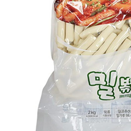
식품의 유형
상세페이지참고
생산자
상세페이지참고
소재지
상세페이지참고
제조연월일
상세페이지참고
소비기한
본 제품은 제품입고일별 유통기한 또는 품질유지기한이 상이
하므로, 필요시 고객센터로 문의하여 주십시오. 제조일로부
터 90까지
포장단위별 용량(중량)
상세페이지참고
포장단위별 수량
상세페이지참고
원재료명 및 함량
상세페이지참고
영양성분
상세페이지참고