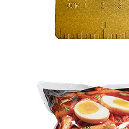
... 🛒 🛒 🛒
🥇
분식류 BEST
더보기
판매자 정보
판매자 상호
CJ프레시웨이
사업장 소재지
경기 용인시 기흥구 기곡로 32 (하갈동, 제일제당수원물류센
타) 씨제이프레시웨이
연락처
1588-6967
사업자
등록번호
603-81-11270
통신판매
신고번호
제2011-용인기흥-00129호
상품 고시 정보