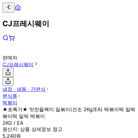
CJ프레시웨이
판매자
CJ프레시웨이
냉장 ∙ 냉동 ∙ 간편식
분식류
떡볶이
★초특가★ 맛찬들백미 밀볶이(건조 2Kg/EA) 떡볶이떡 밀떡
볶이떡 밀떡 떡볶이
2KG / EA
원산지:
상품 상세정보 참고
5,240원