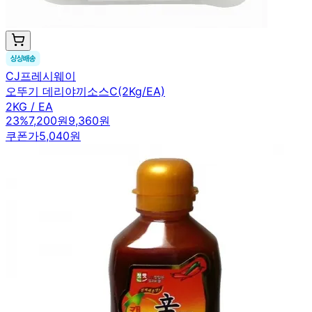
CJ프레시웨이
오뚜기 데리야끼소스C(2Kg/EA)
2KG / EA
23
%
7,200원
9,360원
쿠폰가
5,040원