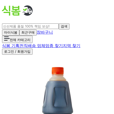
검색
장바구니
마이식봄
최근구매
전체 카테고리
식봄 기획전
직배송 업체
업종 찾기
지역 찾기
로그인 / 회원가입