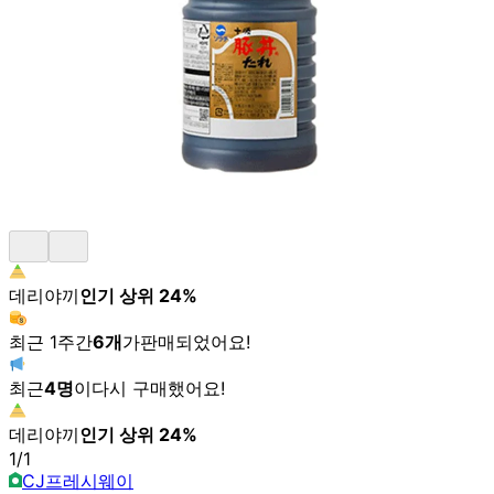
데리야끼
인기 상위
24
%
최근 1주간
6
개
가
판매되었어요!
최근
4
명
이
다시 구매했어요!
데리야끼
인기 상위
24
%
1
/
1
CJ프레시웨이