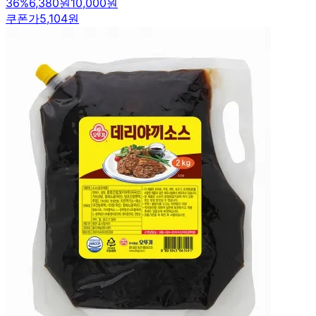
36
%
6,380원
10,000원
쿠폰가
5,104원