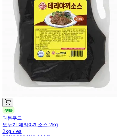
다봄푸드
오뚜기 데리야끼소스 2kg
2kg / ea