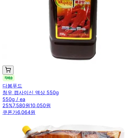
다봄푸드
청우 캡사이신 액상 550g
550g / ea
25
%
7,580원
10,050원
쿠폰가
6,064원