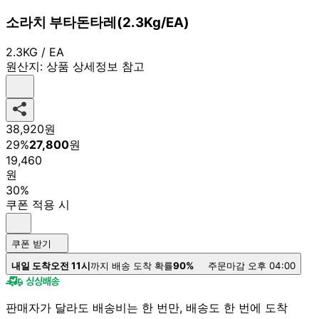
소라치 부타돈타레(2.3Kg/EA)
2.3KG / EA
원산지:
상품 상세정보 참고
38,920
원
29
%
27,800
원
19,460
원
30%
쿠폰 적용 시
쿠폰 받기
내일 도착
오전 11시
까지 배송 도착 확률
90%
주문마감 오후 04:00
판매자가 달라도 배송비는 한 번만, 배송도 한 번에 도착