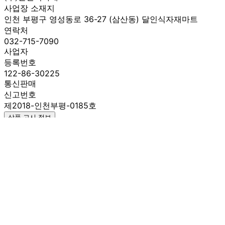
사업장 소재지
인천 부평구 영성동로 36-27 (삼산동) 달인식자재마트
연락처
032-715-7090
사업자
등록번호
122-86-30225
통신판매
신고번호
제2018-인천부평-0185호
상품 고시 정보
식품의 유형
케찹
생산자
오뚜기
소재지
상품상세 참조
제조연월일
상품상세 참조