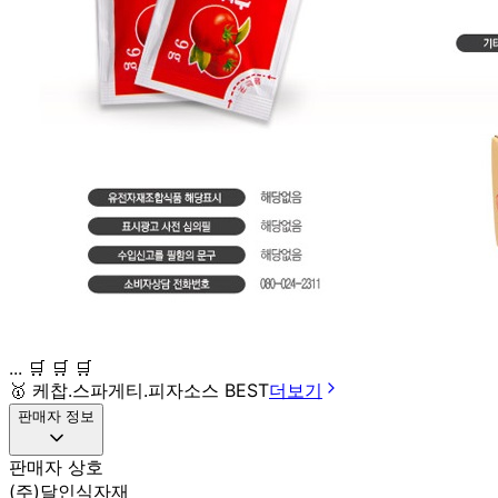
... 🛒 🛒 🛒
🥇
케찹.스파게티.피자소스 BEST
더보기
판매자 정보
판매자 상호
(주)달인식자재