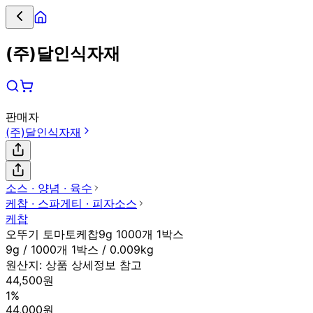
(주)달인식자재
판매자
(주)달인식자재
소스 ∙ 양념 ∙ 육수
케찹 ∙ 스파게티 ∙ 피자소스
케찹
오뚜기 토마토케찹9g 1000개 1박스
9g / 1000개 1박스 / 0.009kg
원산지:
상품 상세정보 참고
44,500원
1%
44,000원