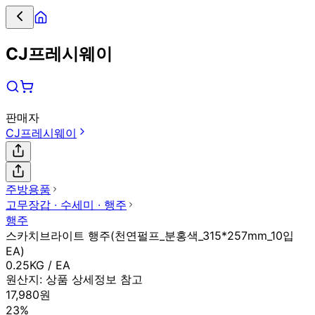
CJ프레시웨이
판매자
CJ프레시웨이
주방용품
고무장갑 ∙ 수세미 ∙ 행주
행주
스카치브라이트 행주(천연펄프_분홍색_315*257mm_10입
EA)
0.25KG / EA
원산지:
상품 상세정보 참고
17,980원
23%