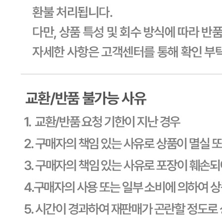
... 🛒 🛒 🛒
🥇
고무장갑.수세미.행주 BEST
더보기
판매자 정보
판매자 상호
CJ프레시웨이
사업장 소재지
경기 용인시 기흥구 기곡로 32 (하갈동, 제일제당수원물류센
타) 씨제이프레시웨이
연락처
1588-6967
사업자
등록번호
603-81-11270
통신판매
신고번호
제2011-용인기흥-00129호
상품 고시 정보