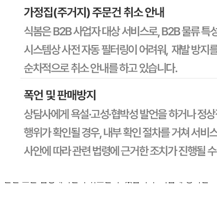
AS 책임자와 전화번호
상세페이지참고
반품/교환 정보
판매자명
CJ프레시웨이
문의번호
1588-6967
반품/교환
배송비
반품 배송비: 30,000원
교환 배송비: 30,000원
주의사항
전자상거래 등에서의 소비자보호법에 관한 법률에 의거하여
미성년자가 체결한 계약은 법정대리인이 동의하지 않은 경우
본인 또는 법정대리인이 취소할 수 있습니다. 식봄에 등록된
판매상품과 상품의 내용은 판매자가 등록한 것으로 (주)마켓
보로는 그 등록내용에 대하여 일체의 책임을 지지 않습니다.
상세 정보
구매 정보
상품 문의