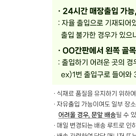
... 🛒 🛒 🛒