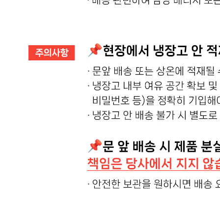
🥇
훈제.식육가공류 BEST
더보기
판매자 정보
판매자 상호
온국민 신선몰
사업장 소재지
경기 양주시 백석읍 부흥로 1008 (방성리) 주식회사 에스제
이
연락처
02-465-8249
사업자
등록번호
542-88-03552
통신판매
신고번호
제 2019-경기양주-0822 호
상품 고시 정보
식품의 유형
상품상세 참조