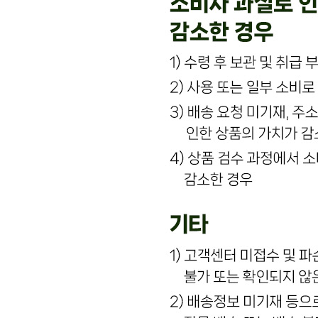
이*하
2025.02.27
비밀글 입니다
판매자
2025.02.28
비밀글 입니다.
답변완료
이거 품절됐다고 보내주신다고 한 지 2주도 넘었는데요
김*아
2024.10.20
이거 품절됐다고 입고되면 보내주신다고 한 지 2주도 넘었는
데요 10월 3일에 15개 시켰었는데 도대체 언제 보내주시나
요? 여긴 다시 판매하고 있는데 전 받지도 못했는데 배송완료
처리되어 있어서 고객센터에 연락도 드렸었고 입고 되면 보
내주신다고해서 기다리고 있는데 아직도 못 받았어요 기다리
다가 어제 이미 다른 곳에서 또 시켜서 금요일에 받을 수 있
게 해주세요
판매자
2024.10.21
안녕하세요 고객님 저희가 열려있는 상품은 완포이고 고객님
이 주문주신 상품은 슬라이스 입니다 저희가 현재 슬라이스
는 상품이 품절이라서 못보내 드리고 있습니다 죄송합니다
입고되는대로 바로 보내드리겠습니다