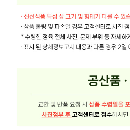
소비자 상담 관련 전화번호
상품상세 참조
반품/교환 정보
판매자명
온국민 신선몰
문의번호
010-7517-8249
반품/교환
배송비
반품 배송비: 반품 배송비 20,000원
교환 배송비: 교환 배송비 10,000원
주의사항
전자상거래 등에서의 소비자보호법에 관한 법률에 의거하여
미성년자가 체결한 계약은 법정대리인이 동의하지 않은 경우
본인 또는 법정대리인이 취소할 수 있습니다. 식봄에 등록된
판매상품과 상품의 내용은 판매자가 등록한 것으로 (주)마켓
보로는 그 등록내용에 대하여 일체의 책임을 지지 않습니다.
상세 정보
구매 정보
상품 문의