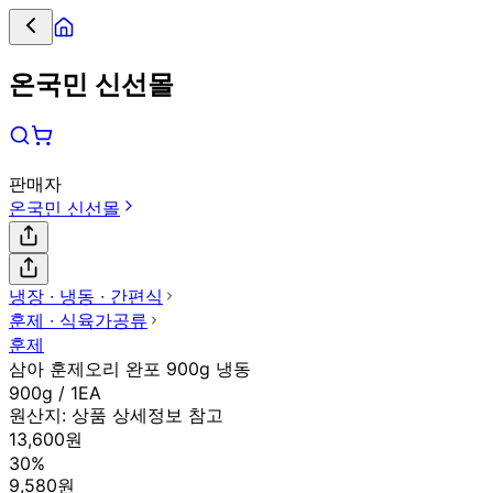
온국민 신선몰
판매자
온국민 신선몰
냉장 ∙ 냉동 ∙ 간편식
훈제 ∙ 식육가공류
훈제
삼아 훈제오리 완포 900g 냉동
900g / 1EA
원산지:
상품 상세정보 참고
13,600원
30%
9,580원