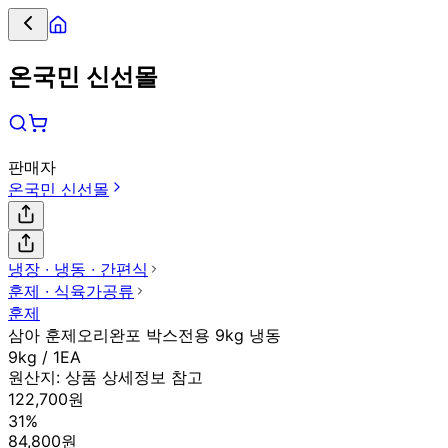
온국민 신선몰
판매자
온국민 신선몰
냉장 ∙ 냉동 ∙ 간편식
훈제 ∙ 식육가공류
훈제
삼아 훈제오리완포 박스전용 9kg 냉동
9kg / 1EA
원산지:
상품 상세정보 참고
122,700원
31%
84,800원