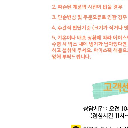
... 🛒 🛒 🛒
🥇
머스타드.칠리.데리야끼 BEST
더보기
판매자 정보
판매자 상호
신선한식탁
사업장 소재지