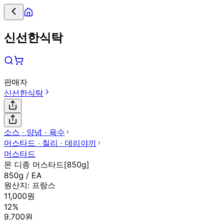
신선한식탁
판매자
신선한식탁
소스 ∙ 양념 ∙ 육수
머스타드 ∙ 칠리 ∙ 데리야끼
머스타드
몬 디종 머스타드[850g]
850g / EA
원산지:
프랑스
11,000원
12%
9,700원