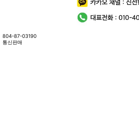
인천 중구 연안부두로91번길 4-3 (항동7가) 1층
연락처
010-4072-5990
사업자
등록번호
804-87-03190
통신판매
신고번호
제2024-인천중구-0480호
상품 고시 정보
식품의 유형
상세설명 참조
생산자
상세설명 참조
소재지
상세설명 참조
제조연월일
상세설명 참조
소비기한
상세설명 참조