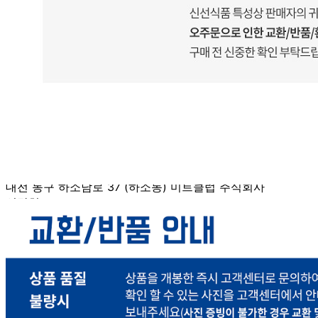
... 🛒 🛒 🛒
🥇
세절 수입산 BEST
더보기
판매자 정보
판매자 상호
미트클럽
사업장 소재지
대전 동구 하소남로 37 (하소동) 미트클럽 주식회사
연락처
1833-9289
사업자
등록번호
609-87-00375
통신판매
신고번호
제 2019-3640114-30-2-00238