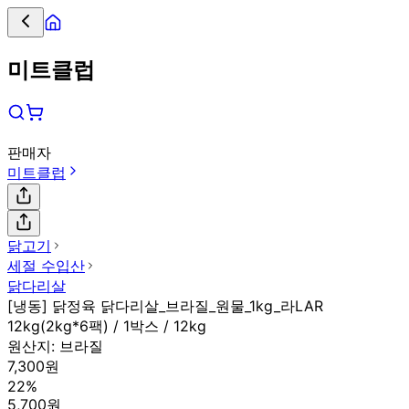
미트클럽
판매자
미트클럽
닭고기
세절 수입산
닭다리살
[냉동] 닭정육 닭다리살_브라질_원물_1kg_라LAR
12kg(2kg*6팩) / 1박스 / 12kg
원산지:
브라질
7,300원
22%
5,700원