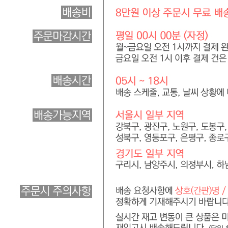
... 🛒 🛒 🛒
🥇
숟가락.젓가락.꼬지.빨대 BEST
더보기