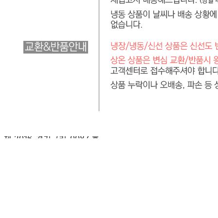
판매자 정보
판매자 상호
서일코퍼레이션 [직배송]
사업장 소재지
경기 구리시 담터길32번길 10 (갈매동) 서일코퍼레이션
연락처
031-575-2393
사업자
등록번호
132-86-01902
통신판매
신고번호
제 2016-경기구리-0087 호
상품 고시 정보
품명
상세페이지 참조
모델명
상세페이지 참조
재질