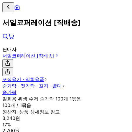
서일코퍼레이션 [직배송]
판매자
서일코퍼레이션 [직배송]
포장용기 ∙ 일회용품
숟가락 ∙ 젓가락 ∙ 꼬지 ∙ 빨대
숟가락
일회용 위생 수저 숟가락 100개 1묶음
100개 / 1묶음
원산지:
상품 상세정보 참고
3,240원
17%
2,700원