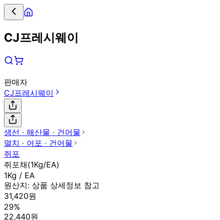
CJ프레시웨이
판매자
CJ프레시웨이
생선 ∙ 해산물 ∙ 건어물
멸치 ∙ 어포 ∙ 건어물
쥐포
쥐포채(1Kg/EA)
1Kg / EA
원산지:
상품 상세정보 참고
31,420원
29%
22,440원