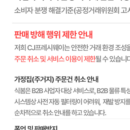
문의번호
1588-6967
반품/교환
배송비
반품 배송비: 30,000원
교환 배송비: 30,000원
주의사항
전자상거래 등에서의 소비자보호법에 관한 법률에 의거하여
미성년자가 체결한 계약은 법정대리인이 동의하지 않은 경우
본인 또는 법정대리인이 취소할 수 있습니다. 식봄에 등록된
판매상품과 상품의 내용은 판매자가 등록한 것으로 (주)마켓
보로는 그 등록내용에 대하여 일체의 책임을 지지 않습니다.
상세 정보
구매 정보
상품 문의
상품 문의
문의글 작성
내 문의만 보기