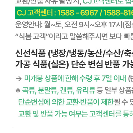
... 🛒 🛒 🛒
🥇
멸치.어포.건어물 BEST
더보기
판매자 정보
판매자 상호
CJ프레시웨이