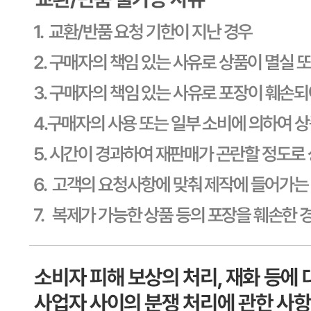
소비기한 또는 품질유지기한
본 제품은 제품입고일별 소비기한 또는 품질유지기한이 상이
하므로, 필요시 고객센터로 문의하여 주십시오. 제조일로부
터 365일 까지
생산자
상세페이지참고
원산지
상세페이지참고
관련법상 표시사항
수입식품안전관리특별법에 따른 수입신고를 필함
상품구성
상세페이지참고
보관방법 또는 취급방법
상세페이지참고
소비자 상담 관련 전화번호
1588-6967
반품/교환 정보
판매자명
CJ프레시웨이