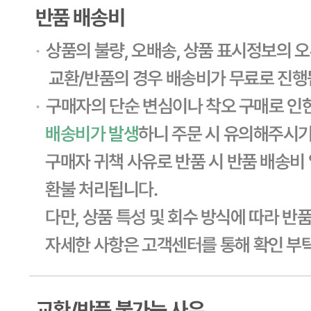
사업장 소재지
경기 용인시 기흥구 기곡로 32 (하갈동, 제일제당수원물류센
타) 씨제이프레시웨이
연락처
1588-6967
사업자
등록번호
603-81-11270
통신판매
신고번호
제2011-용인기흥-00129호
상품 고시 정보
포장단위별 용량(중량)
상세페이지참고
포장단위별 수량
상세페이지참고
포장단위별 크기
상세페이지참고
제조연월일(포장일 또는 생산연도)
상세페이지참고