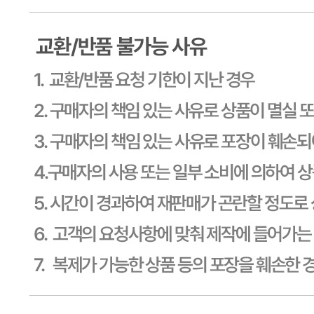
... 🛒 🛒 🛒
🥇
수산물.골뱅이.번데기 BEST
더보기
판매자 정보
판매자 상호
CJ프레시웨이
사업장 소재지
경기 용인시 기흥구 기곡로 32 (하갈동, 제일제당수원물류센
타) 씨제이프레시웨이
연락처
1588-6967
사업자
등록번호
603-81-11270
통신판매
신고번호
제2011-용인기흥-00129호
상품 고시 정보
식품의 유형