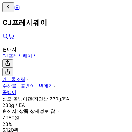
CJ프레시웨이
판매자
CJ프레시웨이
캔 ∙ 통조림
수산물 ∙ 골뱅이 ∙ 번데기
골뱅이
삼포 골뱅이캔(자연산 230g/EA)
230g / EA
원산지:
상품 상세정보 참고
7,960원
23%
6,120원