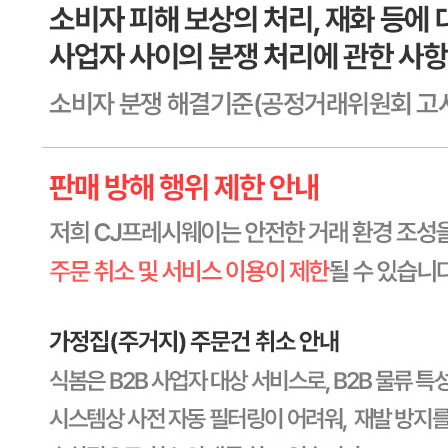
상세페이지참고
생산자
상세페이지참고
소재지
상세페이지참고
제조연월일
상세페이지참고
소비기한
본 제품은 제품입고일별 소비기한 또는 품질유지기한이 상이
하므로, 필요시 고객센터로 문의하여 주십시오. 제조일로부
터 1095일 까지
포장단위별 용량(중량)
상세페이지참고
포장단위별 수량
상세페이지참고
원재료명 및 함량
상세페이지참고
영양성분
상세페이지참고
유전자변형식품에 해당하는 경우의 표시
해당사항 없음