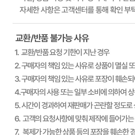
식품의 유형
상세페이지참고
생산자
상세페이지참고
소재지
상세페이지참고
제조연월일
상세페이지참고
소비기한
본 제품은 제품입고일별 소비기한 또는 품질유지기한이 상이
하므로, 필요시 고객센터로 문의하여 주십시오. 제조일로부
터 540일 까지
포장단위별 용량(중량)
상세페이지참고
포장단위별 수량
상세페이지참고
원재료명 및 함량
상세페이지참고
영양성분