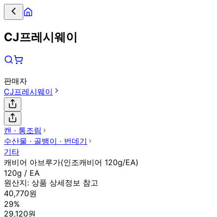
CJ프레시웨이
판매자
CJ프레시웨이
캔 ∙ 통조림
수산물 ∙ 골뱅이 ∙ 번데기
기타
캐비어 아브루가(인조캐비어 120g/EA)
120g / EA
원산지:
상품 상세정보 참고
40,770원
29%
29,120원