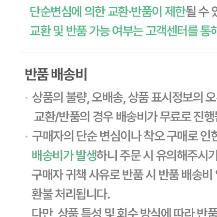
... 🛒 🛒 🛒
🥇
수산물.골뱅이.번데기 BEST
더보기
판매자 정보
판매자 상호
CJ프레시웨이
사업장 소재지
경기 용인시 기흥구 기곡로 32 (하갈동, 제일제당수원물류센
타) 씨제이프레시웨이
연락처
1588-6967
사업자
등록번호
603-81-11270
통신판매
신고번호
제2011-용인기흥-00129호
상품 고시 정보