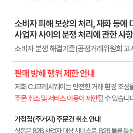
상세페이지참고
유전자변형식품에 해당하는 경우의 표시
해당사항 없음
수입식품 여부
수입식품안전관리특별법에 따른 수입신고를 필함
소비자 상담 관련 전화번호
1588-6967
반품/교환 정보
판매자명
CJ프레시웨이
문의번호
1588-6967
반품/교환
배송비
반품 배송비: 30,000원
교환 배송비: 30,000원
주의사항
전자상거래 등에서의 소비자보호법에 관한 법률에 의거하여
미성년자가 체결한 계약은 법정대리인이 동의하지 않은 경우