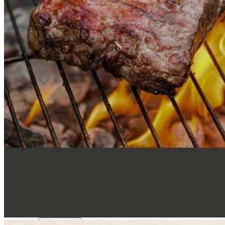
031-546-5704
반품/교환 정보
판매자명
한올미트[콜드직배송]
문의번호
031-546-5704
반품/교환
배송비
반품 배송비: 왕복 배송비(지역마다 상이함)
교환 배송비: 왕복 배송비(지역마다 상이함)
주의사항
전자상거래 등에서의 소비자보호법에 관한 법률에 의거하여
미성년자가 체결한 계약은 법정대리인이 동의하지 않은 경우
본인 또는 법정대리인이 취소할 수 있습니다. 식봄에 등록된
판매상품과 상품의 내용은 판매자가 등록한 것으로 (주)마켓
보로는 그 등록내용에 대하여 일체의 책임을 지지 않습니다.
상세 정보
구매 정보
상품 문의
상품 문의
문의글 작성