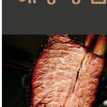
... 🛒 🛒 🛒
🥇
세절 수입산 BEST
더보기
판매자 정보
판매자 상호
한올미트[콜드직배송]
사업장 소재지
경기 수원시 영통구 대학로 16 (이의동) 2층 13호
연락처
031-546-5704
사업자
등록번호
356-86-00625
통신판매
신고번호
제2022-수원영통-1786호
상품 고시 정보