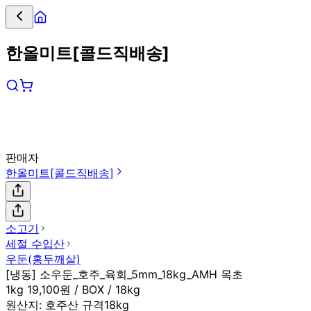
한올미트[콜드직배송]
판매자
한올미트[콜드직배송]
소고기
세절 수입산
우둔(홍두깨살)
[냉동] 소우둔_호주_육회_5mm_18kg_AMH 목초
1kg 19,100원 / BOX / 18kg
원산지:
호주산 규격18kg