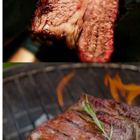
포장단위별 용량(중량)
1박스 18kg
포장단위별 수량
2kg*9팩
포장단위별 크기
1팩 2kg
제조연월일(포장일 또는 생산연도)
2026년08월03일
소비기한 또는 품질유지기한
2027년08월02일
생산자
상세페이지참조
원산지
호주산
관련법상 표시사항
등급 : 목초, 이력번호 : 801047903250
상품구성
[냉동] 소우둔_호주_육회_5mm_18kg_AMH 목초
보관방법 또는 취급방법
영하18도이하냉동보관
소비자 상담 관련 전화번호