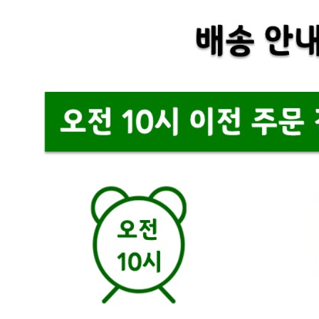
... 🛒 🛒 🛒
🥇
탄산음료.이온음료 BEST
더보기
판매자 정보
판매자 상호
씨케이(코크코리아)
사업장 소재지
경기 광주시 도척면 마도로 286 (유정리) 1