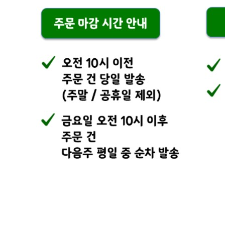
연락처
010-4394-0705
사업자
등록번호
710-04-02253
통신판매
신고번호
2024-경기광주-1503
상품 고시 정보
식품의 유형
상세이미지 참조
생산자
상세이미지 참조
소재지
상세이미지 참조
제조연월일
상세이미지 참조
소비기한
상세이미지 참조