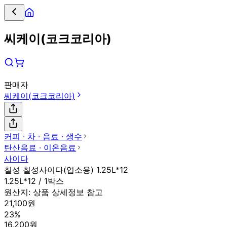
씨케이(코크코리아)
판매자
씨케이(코크코리아)
커피 ∙ 차 ∙ 음료 ∙ 생수
탄산음료 ∙ 이온음료
사이다
칠성 칠성사이다(업소용) 1.25L*12
1.25L*12 / 1박스
원산지:
상품 상세정보 참고
21,100원
23%
16,200원