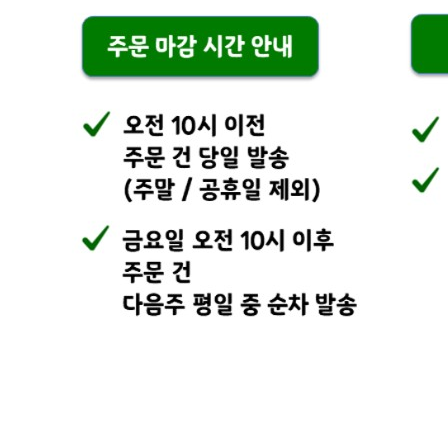
연락처
010-4394-0705
사업자
등록번호
710-04-02253
통신판매
신고번호
2024-경기광주-1503
상품 고시 정보
식품의 유형
상세이미지 참조
생산자
상세이미지 참조
소재지
상세이미지 참조
제조연월일
상세이미지 참조
소비기한
상세이미지 참조