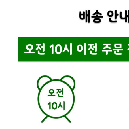
... 🛒 🛒 🛒
🥇
탄산음료.이온음료 BEST
더보기
판매자 정보
판매자 상호
씨케이(코크코리아)
사업장 소재지
경기 광주시 도척면 마도로 286 (유정리) 1