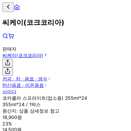
씨케이(코크코리아)
판매자
씨케이(코크코리아)
커피 ∙ 차 ∙ 음료 ∙ 생수
탄산음료 ∙ 이온음료
사이다
코카콜라 스프라이트(업소용) 355ml*24
355ml*24 / 1박스
원산지:
상품 상세정보 참고
18,900원
23%
14,500원