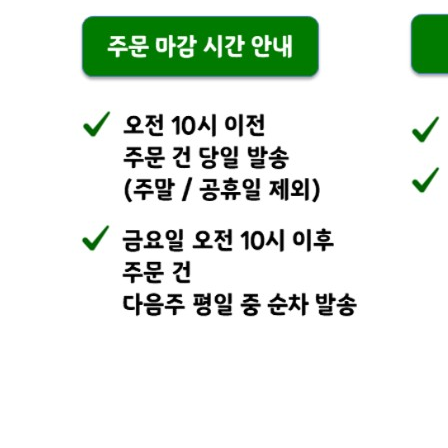
연락처
010-4394-0705
사업자
등록번호
710-04-02253
통신판매
신고번호
2024-경기광주-1503
상품 고시 정보
식품의 유형
상세이미지 참조
생산자
상세이미지 참조
소재지
상세이미지 참조
제조연월일
상세이미지 참조
소비기한
상세이미지 참조