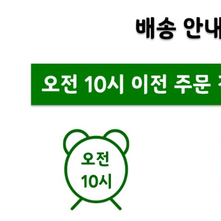
... 🛒 🛒 🛒
🥇
탄산음료.이온음료 BEST
더보기
판매자 정보
판매자 상호
씨케이(코크코리아)
사업장 소재지
경기 광주시 도척면 마도로 286 (유정리) 1