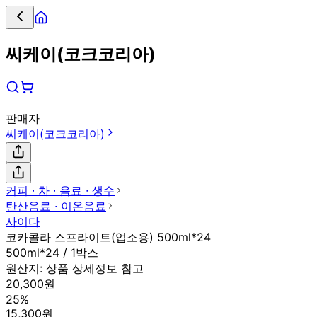
씨케이(코크코리아)
판매자
씨케이(코크코리아)
커피 ∙ 차 ∙ 음료 ∙ 생수
탄산음료 ∙ 이온음료
사이다
코카콜라 스프라이트(업소용) 500ml*24
500ml*24 / 1박스
원산지:
상품 상세정보 참고
20,300원
25%
15,300원