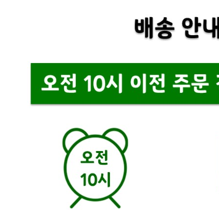
... 🛒 🛒 🛒
🥇
탄산음료.이온음료 BEST
더보기
판매자 정보
판매자 상호
씨케이(코크코리아)
사업장 소재지
경기 광주시 도척면 마도로 286 (유정리) 1