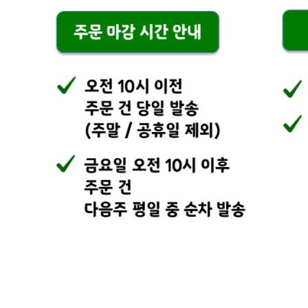
연락처
010-4394-0705
사업자
등록번호
710-04-02253
통신판매
신고번호
2024-경기광주-1503
상품 고시 정보
식품의 유형
상세이미지 참조
생산자
상세이미지 참조
소재지
상세이미지 참조
제조연월일
상세이미지 참조
소비기한
상세이미지 참조