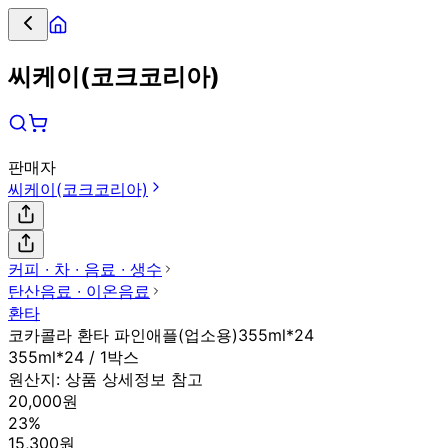
씨케이(코크코리아)
판매자
씨케이(코크코리아)
커피 ∙ 차 ∙ 음료 ∙ 생수
탄산음료 ∙ 이온음료
환타
코카콜라 환타 파인애플(업소용)355ml*24
355ml*24 / 1박스
원산지:
상품 상세정보 참고
20,000원
23%
15,300원