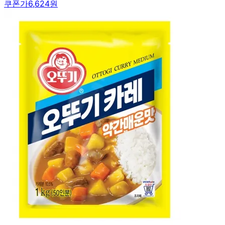
쿠폰가
6,624원