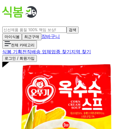
검색
장바구니
마이식봄
최근구매
전체 카테고리
식봄 기획전
직배송 업체
업종 찾기
지역 찾기
로그인 / 회원가입