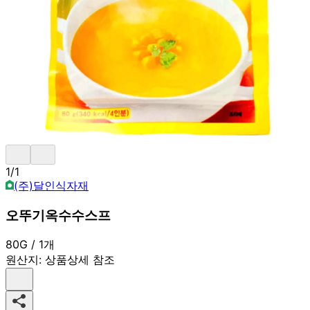
1
/
1
(주)달인식자재
오뚜기옥수수스프
80G / 1개
원산지:
상품상세 참조