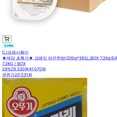
CJ프레시웨이
★제당 초특가★ 크레잇 따끈한밥(200g*36입_BOX 7.2Kg/
7.2KG / BOX
29
%
29,330원
41,070원
쿠폰가
20,531원