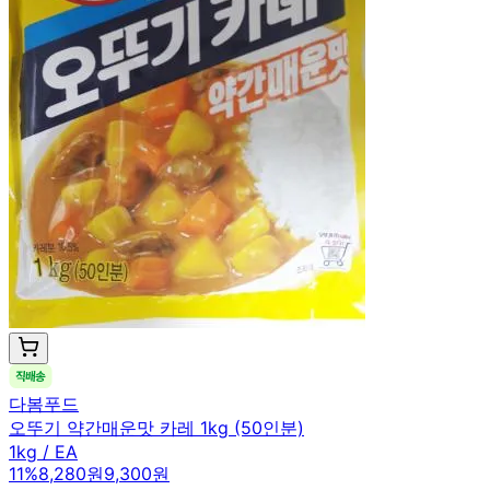
다봄푸드
오뚜기 약간매운맛 카레 1kg (50인분)
1kg / EA
11
%
8,280원
9,300원