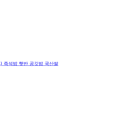
EA) 즉석밥 햇반 공깃밥 국산쌀