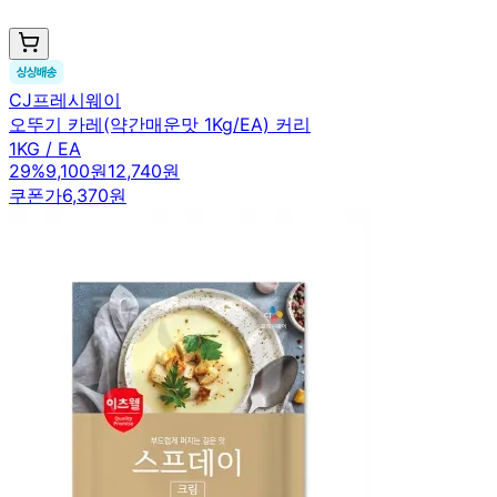
CJ프레시웨이
오뚜기 카레(약간매운맛 1Kg/EA) 커리
1KG / EA
29
%
9,100원
12,740원
쿠폰가
6,370원