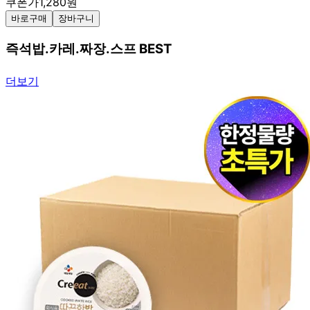
쿠폰가
1,280
원
바로구매
장바구니
즉석밥.카레.짜장.스프 BEST
더보기