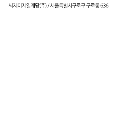
... 🛒 🛒 🛒
🥇
밀가루.요리가루.전분 BEST
더보기
판매자 정보
판매자 상호
(주)달인식자재
사업장 소재지
인천 부평구 영성동로 36-27 (삼산동) 달인식자재마트
연락처
032-715-7090
사업자
등록번호
122-86-30225
통신판매
신고번호
제2018-인천부평-0185호
상품 고시 정보
포장단위별 용량(중량)