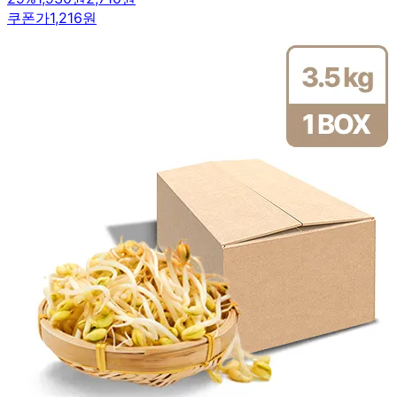
쿠폰가
1,216원