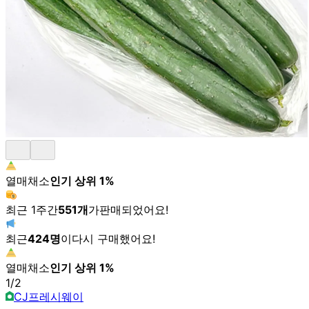
열매채소
인기 상위
1
%
최근 1주간
551
개
가
판매되었어요!
최근
424
명
이
다시 구매했어요!
열매채소
인기 상위
1
%
1
/
2
CJ프레시웨이