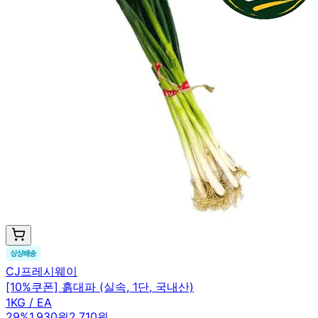
CJ프레시웨이
[10%쿠폰] 흙대파 (실속, 1단, 국내산)
1KG / EA
29
%
1,930원
2,710원