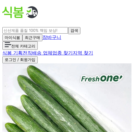
검색
장바구니
마이식봄
최근구매
전체 카테고리
식봄 기획전
직배송 업체
업종 찾기
지역 찾기
로그인 / 회원가입