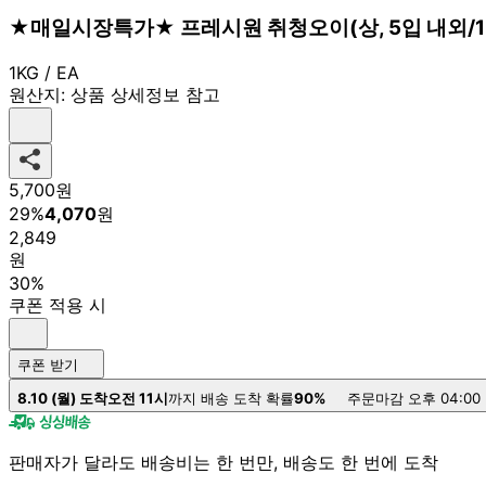
★매일시장특가★ 프레시원 취청오이(상, 5입 내외/1
1KG / EA
원산지:
상품 상세정보 참고
5,700
원
29
%
4,070
원
2,849
원
30%
쿠폰 적용 시
쿠폰 받기
8.10 (월) 도착
오전 11시
까지 배송 도착 확률
90%
주문마감 오후 04:00
판매자가 달라도 배송비는 한 번만, 배송도 한 번에 도착