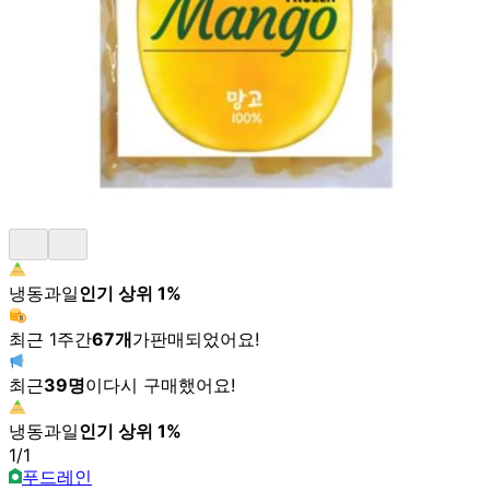
냉동과일
인기 상위
1
%
최근 1주간
67
개
가
판매되었어요!
최근
39
명
이
다시 구매했어요!
냉동과일
인기 상위
1
%
1
/
1
푸드레인