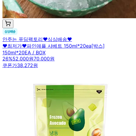
안주는 푸딩팩토리♥싱싱배송♥
❤최저가❤파인애플 샤베트 150ml*20ea[박스]
150ml*20EA / BOX
26
%
52,000원
70,000원
쿠폰가
38,272원