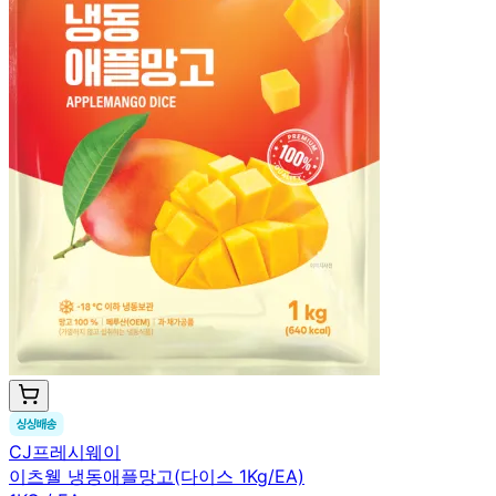
CJ프레시웨이
이츠웰 냉동애플망고(다이스 1Kg/EA)