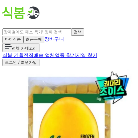
검색
장바구니
마이식봄
최근구매
전체 카테고리
식봄 기획전
직배송 업체
업종 찾기
지역 찾기
로그인 / 회원가입