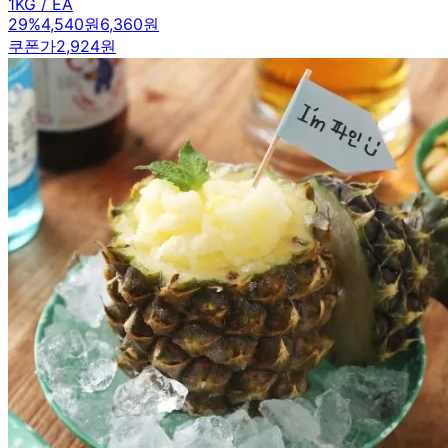
1KG / EA
29
%
4,540원
6,360원
쿠폰가
2,924원