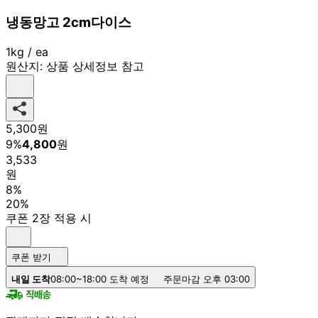
냉동망고 2cm다이스
1kg / ea
원산지:
상품 상세정보 참고
5,300
원
9
%
4,800
원
3,533
원
8%
20%
쿠폰 2장 적용 시
쿠폰 받기
내일 도착
08:00~18:00 도착 예정
주문마감 오후 03:00