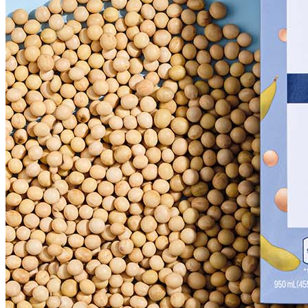
판매자명
푸드레인
문의번호
1544-0102
반품/교환
배송비
반품 배송비: 20,000원
교환 배송비: 20,000원
주의사항
전자상거래 등에서의 소비자보호법에 관한 법률에 의거하여
미성년자가 체결한 계약은 법정대리인이 동의하지 않은 경우
본인 또는 법정대리인이 취소할 수 있습니다. 식봄에 등록된
판매상품과 상품의 내용은 판매자가 등록한 것으로 (주)마켓
보로는 그 등록내용에 대하여 일체의 책임을 지지 않습니다.
상세 정보
구매 정보
상품 문의
상품 문의
문의글 작성
내 문의만 보기