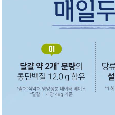
... 🛒 🛒 🛒