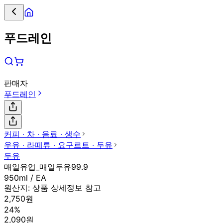
푸드레인
판매자
푸드레인
커피 ∙ 차 ∙ 음료 ∙ 생수
우유 ∙ 라떼류 ∙ 요구르트 ∙ 두유
두유
매일유업_매일두유99.9
950ml / EA
원산지:
상품 상세정보 참고
2,750원
24%
2,090원