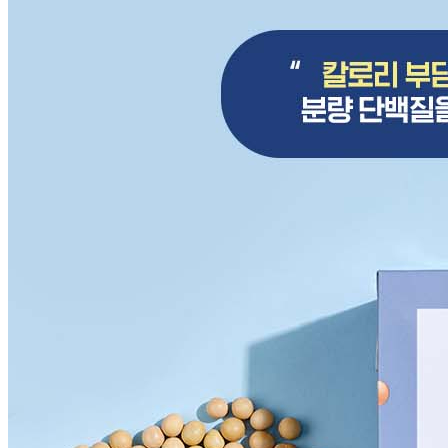
🥇
우유.라떼류.요구르트.두유 BEST
더보기
판매자 정보
판매자 상호
푸드레인
사업장 소재지
경기 화성시 동탄물류로 48 (신동) 2층(신동)
연락처
1544-0102
사업자
등록번호
142-81-04293
통신판매
신고번호
2020-화성동탄-2017
상품 고시 정보
반품/교환 정보