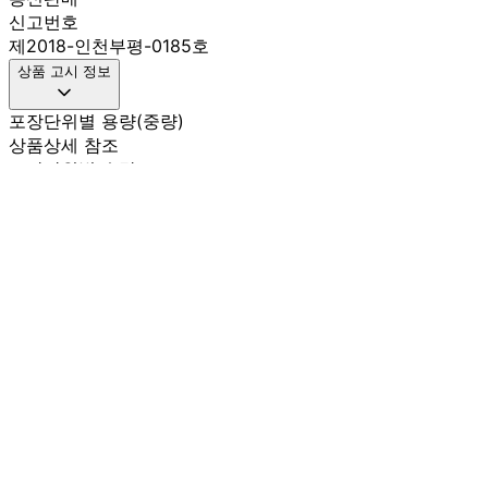
신고번호
제2018-인천부평-0185호
상품 고시 정보
포장단위별 용량(중량)
상품상세 참조
포장단위별 수량
상품상세 참조
포장단위별 크기
상품상세 참조
제조연월일(포장일 또는 생산연도)
상품상세 참조
소비기한 또는 품질유지기한
상품상세 참조
생산자
상품상세 참조
원산지
상품상세 참조
관련법상 표시사항
상품상세 참조