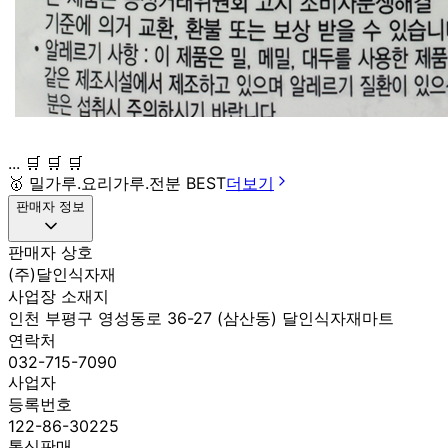
... 🛒 🛒 🛒
🥇
밀가루.요리가루.전분 BEST
더보기
판매자 정보
판매자 상호
(주)달인식자재
사업장 소재지
인천 부평구 영성동로 36-27 (삼산동) 달인식자재마트
연락처
032-715-7090
사업자
등록번호
122-86-30225
통신판매