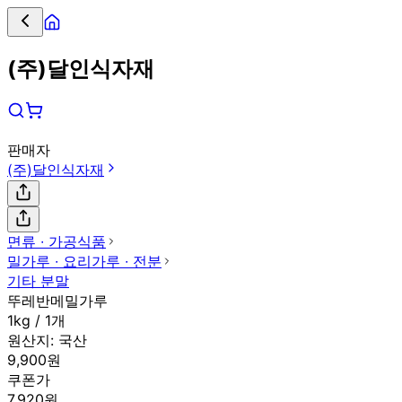
(주)달인식자재
판매자
(주)달인식자재
면류 ∙ 가공식품
밀가루 ∙ 요리가루 ∙ 전분
기타 분말
뚜레반메밀가루
1kg / 1개
원산지:
국산
9,900원
쿠폰가
7,920원