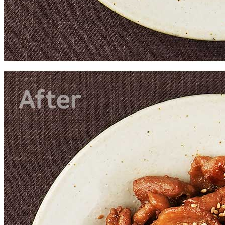
상품상세 참조
반품/교환 정보
판매자명
온국민 신선몰
문의번호
010-7517-8249
반품/교환
배송비
반품 배송비: 반품 배송비 20,000원
교환 배송비: 교환 배송비 10,000원
주의사항
전자상거래 등에서의 소비자보호법에 관한 법률에 의거하여
미성년자가 체결한 계약은 법정대리인이 동의하지 않은 경우
본인 또는 법정대리인이 취소할 수 있습니다. 식봄에 등록된
판매상품과 상품의 내용은 판매자가 등록한 것으로 (주)마켓
보로는 그 등록내용에 대하여 일체의 책임을 지지 않습니다.
상세 정보
구매 정보
상품 문의
상품 문의
문의글 작성