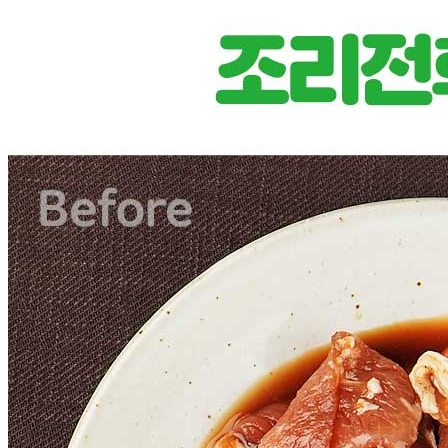
... 🛒 🛒 🛒
🥇
불고기.스테이크.바비큐 BEST
더보기
판매자 정보
판매자 상호
온국민 신선몰
사업장 소재지
경기 양주시 백석읍 부흥로 1008 (방성리) 주식회사 에스제
이
연락처
02-465-8249
사업자
등록번호
542-88-03552
통신판매
신고번호
제 2019-경기양주-0822 호
상품 고시 정보