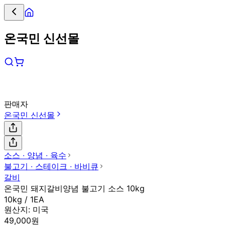
온국민 신선몰
판매자
온국민 신선몰
소스 ∙ 양념 ∙ 육수
불고기 ∙ 스테이크 ∙ 바비큐
갈비
온국민 돼지갈비양념 불고기 소스 10kg
10kg / 1EA
원산지:
미국
49,000원