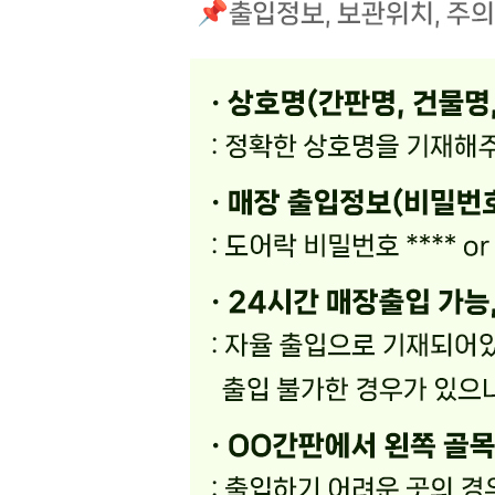
... 🛒 🛒 🛒