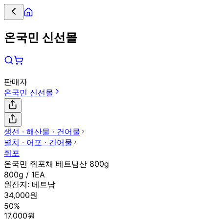
온국민 신선몰
판매자
온국민 신선몰
생선 ∙ 해산물 ∙ 건어물
멸치 ∙ 어포 ∙ 건어물
쥐포
온국민 쥐포채 베트남산 800g
800g / 1EA
원산지:
베트남
34,000원
50%
17,000원