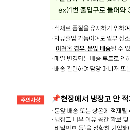
🥇
멸치.어포.건어물 BEST
더보기
판매자 정보
판매자 상호
온국민 신선몰
사업장 소재지
경기 양주시 백석읍 부흥로 1008 (방성리) 주식회사 에스제
이
연락처
02-465-8249
사업자
등록번호
542-88-03552
통신판매
신고번호
제 2019-경기양주-0822 호
상품 고시 정보
포장단위별 용량(중량)
상품상세 참조