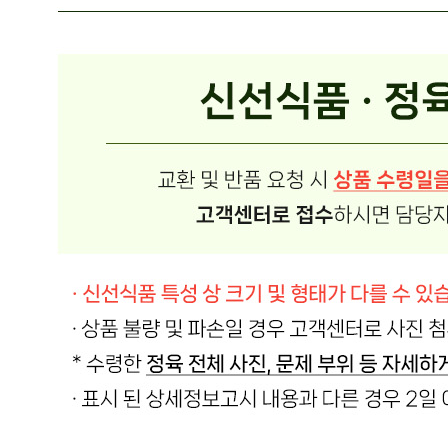
반품/교환 정보
판매자명
온국민 신선몰
문의번호
010-7517-8249
반품/교환
배송비
반품 배송비: 반품 배송비 20,000원
교환 배송비: 교환 배송비 10,000원
주의사항
전자상거래 등에서의 소비자보호법에 관한 법률에 의거하여
미성년자가 체결한 계약은 법정대리인이 동의하지 않은 경우
본인 또는 법정대리인이 취소할 수 있습니다. 식봄에 등록된
판매상품과 상품의 내용은 판매자가 등록한 것으로 (주)마켓
보로는 그 등록내용에 대하여 일체의 책임을 지지 않습니다.
상세 정보
구매 정보
상품 문의
상품 문의
문의글 작성