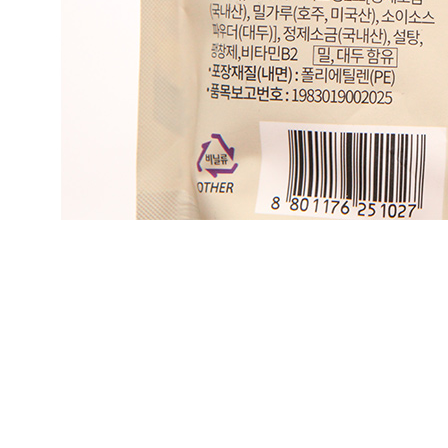
... 🛒 🛒 🛒
🥇
밀가루.요리가루.전분 BEST
더보기
판매자 정보
판매자 상호
우주식품 디씨오피
사업장 소재지
서울 송파구 양재대로 932 (가락동, 가락동 농수산물도매시
장) 판매동 지하1층 A133-1호(가락동, 농수산물 도매시장)
연락처
010-8403-0850
사업자
등록번호
215-81-89907
통신판매
신고번호
제2018-서울송파-1732호
상품 고시 정보