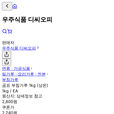
우주식품 디씨오피
판매자
우주식품 디씨오피
면류 ∙ 가공식품
밀가루 ∙ 요리가루 ∙ 전분
부침가루
곰표 부침가루 1kg (상온)
1kg / EA
원산지:
상세정보 참고
2,800원
쿠폰가
2,240원