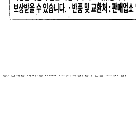
... 🛒 🛒 🛒
🥇
새우.게.해산물 BEST
더보기
판매자 정보
판매자 상호
우주식품 디씨오피
사업장 소재지
서울 송파구 양재대로 932 (가락동, 가락동 농수산물도매시
장) 판매동 지하1층 A133-1호(가락동, 농수산물 도매시장)
연락처
010-8403-0850
사업자
등록번호
215-81-89907
통신판매
신고번호
제2018-서울송파-1732호
상품 고시 정보