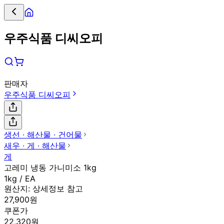
우주식품 디씨오피
판매자
우주식품 디씨오피
생선 ∙ 해산물 ∙ 건어물
새우 ∙ 게 ∙ 해산물
게
고레미 냉동 가니미소 1kg
1kg / EA
원산지:
상세정보 참고
27,900원
쿠폰가
22,320원