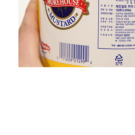
... 🛒 🛒 🛒
🥇
머스타드.칠리.데리야끼 BEST
더보기
판매자 정보
판매자 상호
우주식품 디씨오피
사업장 소재지
서울 송파구 양재대로 932 (가락동, 가락동 농수산물도매시
장) 판매동 지하1층 A133-1호(가락동, 농수산물 도매시장)
연락처
010-8403-0850
사업자
등록번호
215-81-89907
통신판매
신고번호
제2018-서울송파-1732호
상품 고시 정보