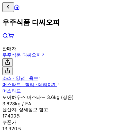
우주식품 디씨오피
판매자
우주식품 디씨오피
소스 ∙ 양념 ∙ 육수
머스타드 ∙ 칠리 ∙ 데리야끼
머스타드
모어하우스 머스타드 3.6kg (상온)
3.628kg / EA
원산지:
상세정보 참고
17,400원
쿠폰가
13,920원