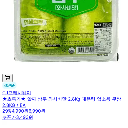
CJ프레시웨이
★초특가★ 알짜 쌈무 와사비맛 2.8Kg 대용량 업소용 무쌈
2.8KG / EA
29
%
4,990원
6,990원
쿠폰가
3,493원