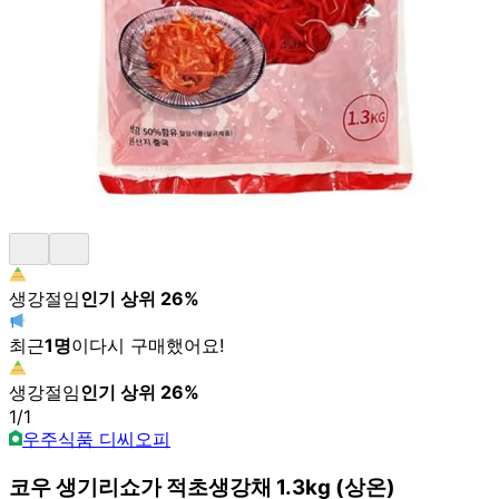
생강절임
인기 상위
26
%
최근
1
명
이
다시 구매했어요!
생강절임
인기 상위
26
%
1
/
1
우주식품 디씨오피
코우 생기리쇼가 적초생강채 1.3kg (상온)