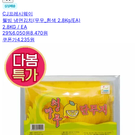
CJ프레시웨이
웰빙 냉면김치(무우_흰색 2.8Kg/EA)
2.8KG / EA
29
%
6,050원
8,470원
쿠폰가
4,235원