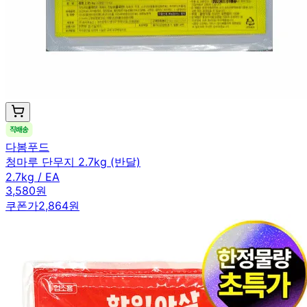
다봄푸드
청마루 단무지 2.7kg (반달)
2.7kg / EA
3,580원
쿠폰가
2,864원