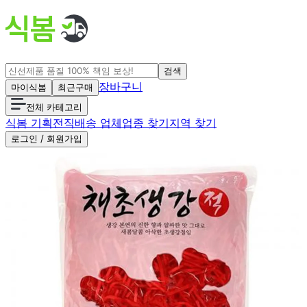
검색
장바구니
마이식봄
최근구매
전체 카테고리
식봄 기획전
직배송 업체
업종 찾기
지역 찾기
로그인 / 회원가입