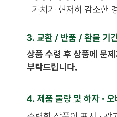
포장단위별 용량(중량)
상품상세 참조
포장단위별 수량
상품상세 참조
원재료명 및 함량
상품상세 참조
영양성분
상품상세 참조
유전자변형식품에 해당하는 경우의 표시
해당사항 없음
수입식품 여부
해당사항 없음
소비자 상담 관련 전화번호
1899-0781
반품/교환 정보
판매자명
마켓별하
문의번호
1899-0781