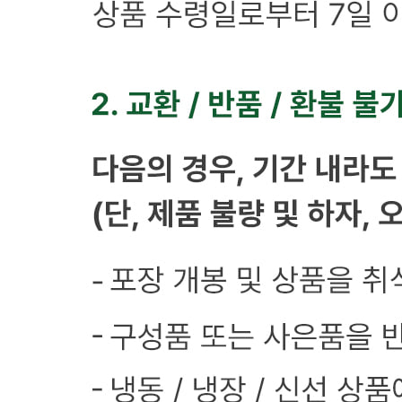
충북 증평군 도안면 텃골길 54-9 (석곡리) 사무동
연락처
1899-0781
사업자
등록번호
873-88-01915
통신판매
신고번호
제 2026충북증평00031호
상품 고시 정보
식품의 유형
상품상세 참조
생산자
상품상세 참조
소재지
상품상세 참조
제조연월일
상품상세 참조
소비기한
상품상세 참조