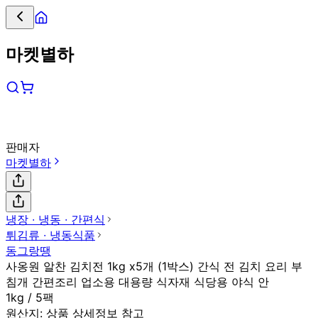
마켓별하
판매자
마켓별하
냉장 ∙ 냉동 ∙ 간편식
튀김류 ∙ 냉동식품
동그랑땡
사옹원 알찬 김치전 1kg x5개 (1박스) 간식 전 김치 요리 부
침개 간편조리 업소용 대용량 식자재 식당용 야식 안
1kg / 5팩
원산지:
상품 상세정보 참고