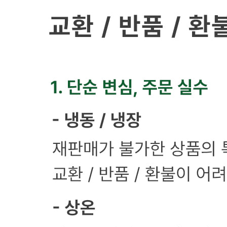
... 🛒 🛒 🛒
🥇
튀김류.냉동식품 BEST
더보기
판매자 정보
판매자 상호
마켓별하
사업장 소재지